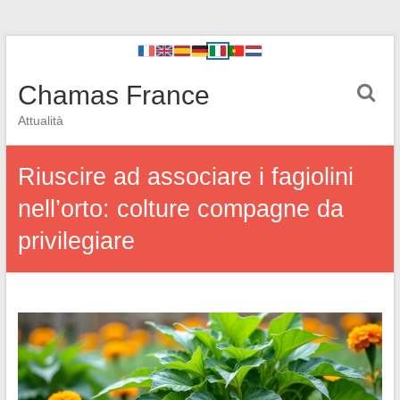
Chamas France
Attualità
Riuscire ad associare i fagiolini
nell’orto: colture compagne da
privilegiare