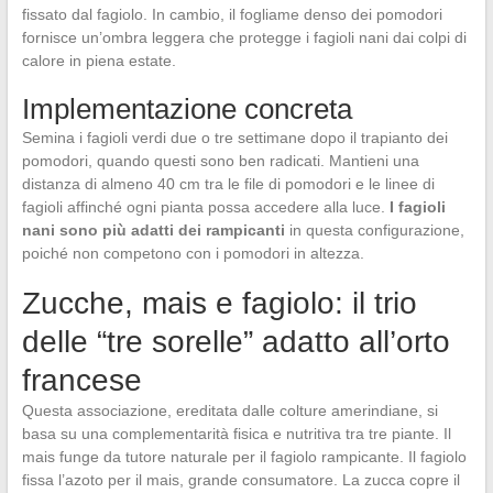
fissato dal fagiolo. In cambio, il fogliame denso dei pomodori
fornisce un’ombra leggera che protegge i fagioli nani dai colpi di
calore in piena estate.
Implementazione concreta
Semina i fagioli verdi due o tre settimane dopo il trapianto dei
pomodori, quando questi sono ben radicati. Mantieni una
distanza di almeno 40 cm tra le file di pomodori e le linee di
fagioli affinché ogni pianta possa accedere alla luce.
I fagioli
nani sono più adatti dei rampicanti
in questa configurazione,
poiché non competono con i pomodori in altezza.
Zucche, mais e fagiolo: il trio
delle “tre sorelle” adatto all’orto
francese
Questa associazione, ereditata dalle colture amerindiane, si
basa su una complementarità fisica e nutritiva tra tre piante. Il
mais funge da tutore naturale per il fagiolo rampicante. Il fagiolo
fissa l’azoto per il mais, grande consumatore. La zucca copre il