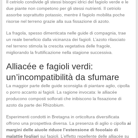
Il cetriolo condivide gli stessi bisogni idrici del fagiolo verde e le
due piante non competono per gli stessi nutrienti. Il cetriolo
assorbe soprattutto potassio, mentre il fagiolo mobilita poche
risorse nel terreno grazie alla sua fissazione di azoto.
La fragola, spesso dimenticata nelle guide di compagnia, trae
un reale beneficio dalla vicinanza dei fagioli. L’azoto rilasciato
nel terreno stimola la crescita vegetativa delle fragole,
migliorando la fruttificazione nella stagione successiva.
Alliacée e fagioli verdi:
un’incompatibilità da sfumare
La maggior parte delle guide sconsiglia di piantare aglio, cipolla
o porro accanto ai fagioli. La ragione invocata: le alliacée
producono composti solforati che inibiscono la fissazione di
azoto da parte dei Rhizobium.
Esperimenti condotti in Bretagna in orticoltura diversificata
offrono una prospettiva diversa. La presenza di aglio o cipolla
ai
margini delle aiuole riduce l’estensione di focolaio di
malattie fogliari
sui fagioli. L’effetto repellente delle alliacée su