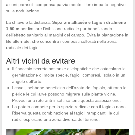
alcuni parassiti compensa parzialmente il loro impatto negativo
sulla nodulazione.
La chiave è la distanza.
Separare alliacée e fagioli di almeno
1,50 m
per limitare l’inibizione radicale pur beneficiando
dell’effetto sanitario ai margini del campo. Evita la piantagione in
file alternate, che concentra i composti solforati nella zona
radicale dei fagioli.
Altri vicini da evitare
Il finocchio secreta sostanze allelopatiche che ostacolano la
germinazione di molte specie, fagioli compresi. Isolalo in un
angolo dell’orto.
I cavoli, sebbene beneficino dell’azoto del fagiolo, attirano la
piéride le cui larve possono migrare sulle piante vicine.
Prevedi una rete anti-insetti se tenti questa associazione.
La patata compete per lo spazio radicale con il fagiolo nano.
Riserva questa combinazione ai fagioli rampicanti, le cui
radici esplorano una zona diversa del terreno.