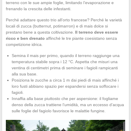
terreno con le sue ampie foglie, limitando l’evaporazione e
frenando la crescita delle infestanti.
Perché adattare questo trio all’orto francese? Perché le varietà
locali di zucca (butternut, potimarron) e di mais dolce si
prestano bene a questa coltivazione.
Il terreno deve essere
ricco e ben drenato
affinché le tre piante coesistano senza
competizione idrica.
Semina il mais per primo, quando il terreno raggiunge una
temperatura stabile sopra i 12 °C. Aspetta che misuri una
ventina di centimetri prima di seminare i fagioli rampicanti
alla sua base.
Posiziona le zucche a circa 1 m dai piedi di mais affinché i
loro fusti abbiano spazio per espandersi senza soffocare i
fagioli.
Innaffia alla base piuttosto che per aspersione: il fogliame
denso della zucca trattiene l’umidità, ma un eccesso d’acqua
sulle foglie del fagiolo favorisce le malattie fungine.