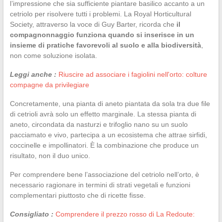
l’impressione che sia sufficiente piantare basilico accanto a un
cetriolo per risolvere tutti i problemi. La Royal Horticultural
Society, attraverso la voce di Guy Barter, ricorda che
il
compagnonnaggio funziona quando si inserisce in un
insieme di pratiche favorevoli al suolo e alla biodiversità
,
non come soluzione isolata.
Leggi anche :
Riuscire ad associare i fagiolini nell'orto: colture
compagne da privilegiare
Concretamente, una pianta di aneto piantata da sola tra due file
di cetrioli avrà solo un effetto marginale. La stessa pianta di
aneto, circondata da nasturzi e trifoglio nano su un suolo
pacciamato e vivo, partecipa a un ecosistema che attrae sirfidi,
coccinelle e impollinatori. È la combinazione che produce un
risultato, non il duo unico.
Per comprendere bene l’associazione del cetriolo nell’orto, è
necessario ragionare in termini di strati vegetali e funzioni
complementari piuttosto che di ricette fisse.
Consigliato :
Comprendere il prezzo rosso di La Redoute: