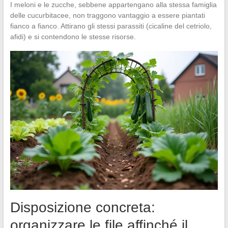
I meloni e le zucche, sebbene appartengano alla stessa famiglia
delle cucurbitacee, non traggono vantaggio a essere piantati
fianco a fianco. Attirano gli stessi parassiti (cicaline del cetriolo,
afidi) e si contendono le stesse risorse.
Disposizione concreta:
organizzare le file affinché il