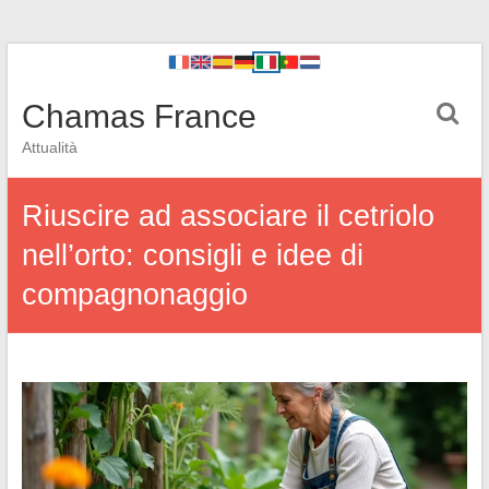
Chamas France
Attualità
Riuscire ad associare il cetriolo
nell’orto: consigli e idee di
compagnonaggio