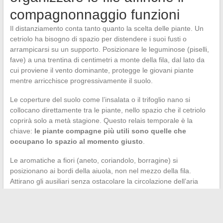
compagnonnaggio funzioni
Il distanziamento conta tanto quanto la scelta delle piante. Un
cetriolo ha bisogno di spazio per distendere i suoi fusti o
arrampicarsi su un supporto. Posizionare le leguminose (piselli,
fave) a una trentina di centimetri a monte della fila, dal lato da
cui proviene il vento dominante, protegge le giovani piante
mentre arricchisce progressivamente il suolo.
Le coperture del suolo come l’insalata o il trifoglio nano si
collocano direttamente tra le piante, nello spazio che il cetriolo
coprirà solo a metà stagione. Questo relais temporale è la
chiave:
le piante compagne più utili sono quelle che
occupano lo spazio al momento giusto
.
Le aromatiche a fiori (aneto, coriandolo, borragine) si
posizionano ai bordi della aiuola, non nel mezzo della fila.
Attirano gli ausiliari senza ostacolare la circolazione dell’aria
attorno al fogliame, un punto che molti giardinieri trascurano e
che favorisce l’insorgenza dell’oidio.
Il cetriolo rimane un ortaggio esigente in acqua e calore. Il