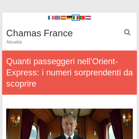
Chamas France
Attualità
Quanti passeggeri nell’Orient-
Express: i numeri sorprendenti da
scoprire