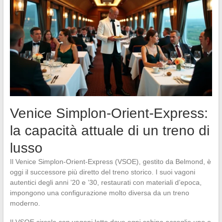
Venice Simplon-Orient-Express:
la capacità attuale di un treno di
lusso
Il Venice Simplon-Orient-Express (VSOE), gestito da Belmond, è
oggi il successore più diretto del treno storico. I suoi vagoni
autentici degli anni ’20 e ’30, restaurati con materiali d’epoca,
impongono una configurazione molto diversa da un treno
moderno.
Il VSOE circola con vagoni letto dove ogni cabina accoglie uno o