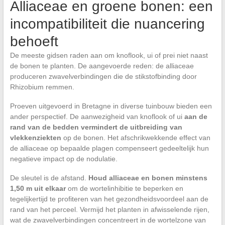
Alliaceae en groene bonen: een
incompatibiliteit die nuancering
behoeft
De meeste gidsen raden aan om knoflook, ui of prei niet naast
de bonen te planten. De aangevoerde reden: de alliaceae
produceren zwavelverbindingen die de stikstofbinding door
Rhizobium remmen.
Proeven uitgevoerd in Bretagne in diverse tuinbouw bieden een
ander perspectief. De aanwezigheid van knoflook of ui
aan de
rand van de bedden vermindert de uitbreiding van
vlekkenziekten
op de bonen. Het afschrikwekkende effect van
de alliaceae op bepaalde plagen compenseert gedeeltelijk hun
negatieve impact op de nodulatie.
De sleutel is de afstand.
Houd alliaceae en bonen minstens
1,50 m uit elkaar
om de wortelinhibitie te beperken en
tegelijkertijd te profiteren van het gezondheidsvoordeel aan de
rand van het perceel. Vermijd het planten in afwisselende rijen,
wat de zwavelverbindingen concentreert in de wortelzone van