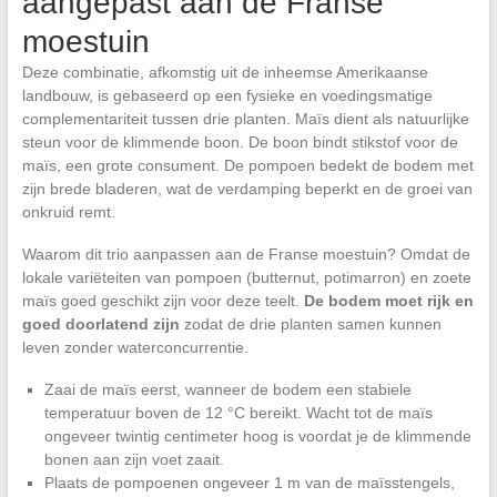
aangepast aan de Franse
moestuin
Deze combinatie, afkomstig uit de inheemse Amerikaanse
landbouw, is gebaseerd op een fysieke en voedingsmatige
complementariteit tussen drie planten. Maïs dient als natuurlijke
steun voor de klimmende boon. De boon bindt stikstof voor de
maïs, een grote consument. De pompoen bedekt de bodem met
zijn brede bladeren, wat de verdamping beperkt en de groei van
onkruid remt.
Waarom dit trio aanpassen aan de Franse moestuin? Omdat de
lokale variëteiten van pompoen (butternut, potimarron) en zoete
maïs goed geschikt zijn voor deze teelt.
De bodem moet rijk en
goed doorlatend zijn
zodat de drie planten samen kunnen
leven zonder waterconcurrentie.
Zaai de maïs eerst, wanneer de bodem een stabiele
temperatuur boven de 12 °C bereikt. Wacht tot de maïs
ongeveer twintig centimeter hoog is voordat je de klimmende
bonen aan zijn voet zaait.
Plaats de pompoenen ongeveer 1 m van de maïsstengels,