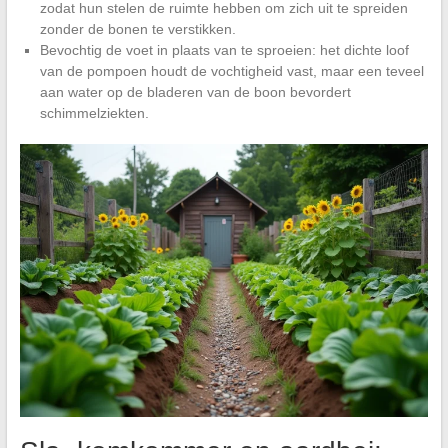
zodat hun stelen de ruimte hebben om zich uit te spreiden
zonder de bonen te verstikken.
Bevochtig de voet in plaats van te sproeien: het dichte loof
van de pompoen houdt de vochtigheid vast, maar een teveel
aan water op de bladeren van de boon bevordert
schimmelziekten.