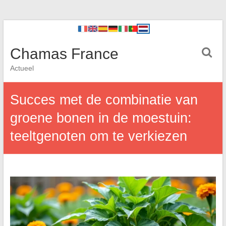
Chamas France
Actueel
Succes met de combinatie van
groene bonen in de moestuin:
teeltgenoten om te verkiezen