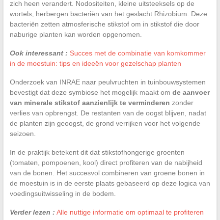
zich heen verandert. Nodositeiten, kleine uitsteeksels op de
wortels, herbergen bacteriën van het geslacht Rhizobium. Deze
bacteriën zetten atmosferische stikstof om in stikstof die door
naburige planten kan worden opgenomen.
Ook interessant :
Succes met de combinatie van komkommer
in de moestuin: tips en ideeën voor gezelschap planten
Onderzoek van INRAE naar peulvruchten in tuinbouwsystemen
bevestigt dat deze symbiose het mogelijk maakt om
de aanvoer
van minerale stikstof aanzienlijk te verminderen
zonder
verlies van opbrengst. De restanten van de oogst blijven, nadat
de planten zijn geoogst, de grond verrijken voor het volgende
seizoen.
In de praktijk betekent dit dat stikstofhongerige groenten
(tomaten, pompoenen, kool) direct profiteren van de nabijheid
van de bonen. Het succesvol combineren van groene bonen in
de moestuin is in de eerste plaats gebaseerd op deze logica van
voedingsuitwisseling in de bodem.
Verder lezen :
Alle nuttige informatie om optimaal te profiteren