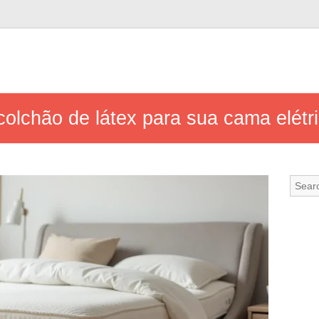
olchão de látex para sua cama elétr