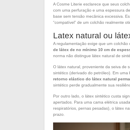
A Cosme Literie esclarece que seus colch
com uma perfuração e uma espessura de
base sem tensão mecânica excessiva. Ess
“compatível” de um colchão realmente ot
Latex natural ou láte
A regulamentação exige que um colchão 
de látex de no mínimo 10 cm de espes
norma não distingue látex natural de sint
O látex natural, proveniente da seiva de s
sintético (derivado do petróleo). Em uma
retorno elástico do látex natural perm
sintético perde gradualmente sua resiliênc
Por outro lado, o látex sintético custa 
apertados. Para uma cama elétrica usada 
respiratórios, pernas pesadas), o látex n
prazo.