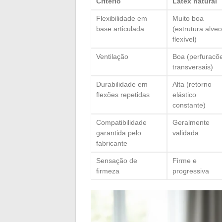
Critério
Latex natural
Flexibilidade em
Muito boa
base articulada
(estrutura alveo
flexível)
Ventilação
Boa (perfuracõ
transversais)
Durabilidade em
Alta (retorno
flexões repetidas
elástico
constante)
Compatibilidade
Geralmente
garantida pelo
validada
fabricante
Sensação de
Firme e
firmeza
progressiva