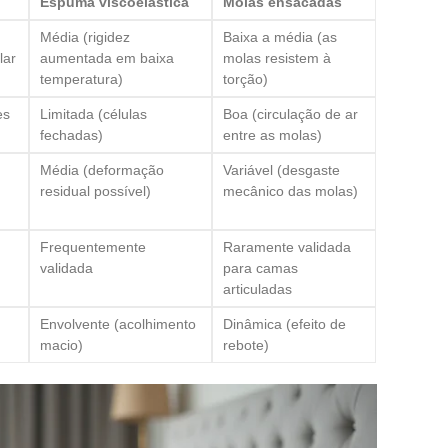
Espuma viscoelástica
Molas ensacadas
Média (rigidez
Baixa a média (as
lar
aumentada em baixa
molas resistem à
temperatura)
torção)
es
Limitada (células
Boa (circulação de ar
fechadas)
entre as molas)
Média (deformação
Variável (desgaste
residual possível)
mecânico das molas)
Frequentemente
Raramente validada
validada
para camas
articuladas
Envolvente (acolhimento
Dinâmica (efeito de
macio)
rebote)