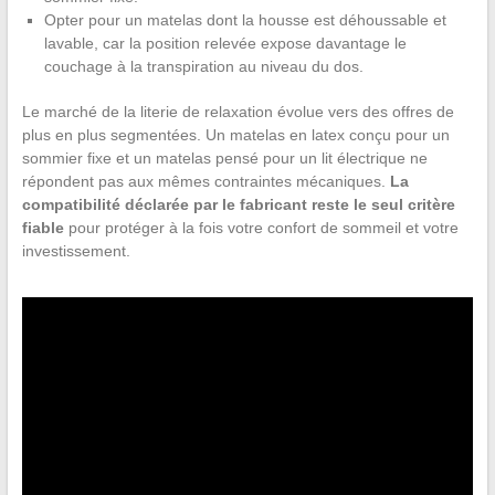
Opter pour un matelas dont la housse est déhoussable et
lavable, car la position relevée expose davantage le
couchage à la transpiration au niveau du dos.
Le marché de la literie de relaxation évolue vers des offres de
plus en plus segmentées. Un matelas en latex conçu pour un
sommier fixe et un matelas pensé pour un lit électrique ne
répondent pas aux mêmes contraintes mécaniques.
La
compatibilité déclarée par le fabricant reste le seul critère
fiable
pour protéger à la fois votre confort de sommeil et votre
investissement.