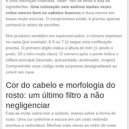
e uma coloração chamada “clean” não se limita à lista de
ingredientes.
Uma coloração sem amônia muitas vezes
cobre menos bem os cabelos brancos
e dura menos em
bases muito escuras. O compromisso existe: é preciso apenas
conhecê-lo antes de escolher.
Nos produtos vendidos em supermercados, o número impresso
na caixa (por exemplo, 6.3 ou 7.1) segue uma codificação
precisa. O primeiro dígito indica a altura do tom (1 sendo o
preto, 10 o loiro muito claro). O número após o ponto indica o
reflexo principal (dourado, acinzentado, acobreado, mogno).
Compreender esse código evita surpresas desagradáveis ao
colorir em casa.
Cor do cabelo e morfologia do
rosto: um último filtro a não
negligenciar
Fala-se muito sobre tom e subtom, menos sobre a forma do
rosto. Uma cor uniforme e escura em um rosto redondo
acentua a redondeza. Mechas mais claras ao redor do rosto