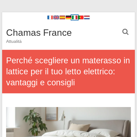
Chamas France
Attualità
Perché scegliere un materasso in
lattice per il tuo letto elettrico:
vantaggi e consigli