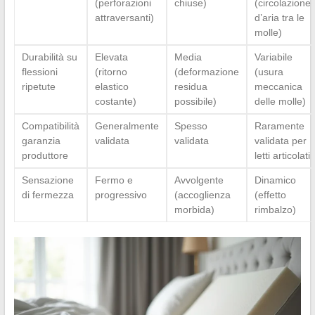
(perforazioni
chiuse)
(circolazione
attraversanti)
d’aria tra le
molle)
Durabilità su
Elevata
Media
Variabile
flessioni
(ritorno
(deformazione
(usura
ripetute
elastico
residua
meccanica
costante)
possibile)
delle molle)
Compatibilità
Generalmente
Spesso
Raramente
garanzia
validata
validata
validata per
produttore
letti articolati
Sensazione
Fermo e
Avvolgente
Dinamico
di fermezza
progressivo
(accoglienza
(effetto
morbida)
rimbalzo)