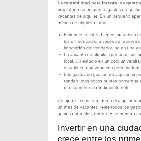
La rentabilidad neta integra los gastos
propietario no ocupante, gastos de gestió
vacantes de alquiler. En un pequeño apa
meses de alquiler al año.
El impuesto sobre bienes inmuebles h
los últimos años, a veces de manera sig
imposición del vendedor, no en una es
La vacante de alquiler (períodos sin i
local. Un estudio en un polo universi
estudio en una zona con pérdida demo
Los gastos de gestión de alquiler, si
rondan unos pocos puntos porcentuales 
directamente al rendimiento neto.
Un ejercicio concreto: tome el alquiler me
un mes de vacante), reste todos los gastos
gastos notariales, obras). Este número e
Invertir en una ciuda
crece entre los prime