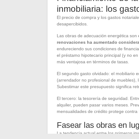
inmobiliaria: los gas
El precio de compra y los gastos notarial
desapercibidos.
Las obras de adecuación energética son 
renovaciones ha aumentado considera
endureciendo sus condiciones de financia
el préstamo hipotecario principal (y no e
más ventajosa en términos de tasas.
El segundo gasto olvidado: el mobiliario 
(arrendador no profesional de muebles), l
Subestimar este presupuesto significa retr
El tercero: la tesorería de seguridad. Ent
alquiler, pueden pasar varios meses. Pre
mensualidades de crédito protege contra 
Fasear las obras en lu
La tendencia actual entre los primeros i