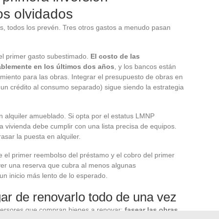
tos olvidados
es, todos los prevén. Tres otros gastos a menudo pasan
el primer gasto subestimado.
El costo de las
blemente en los últimos dos años
, y los bancos están
miento para las obras. Integrar el presupuesto de obras en
n un crédito al consumo separado) sigue siendo la estrategia
en alquiler amueblado. Si opta por el estatus LMNP
a vivienda debe cumplir con una lista precisa de equipos.
asar la puesta en alquiler.
re el primer reembolso del préstamo y el cobro del primer
ver una reserva que cubra al menos algunas
un inicio más lento de lo esperado.
gar de renovarlo todo de una vez
nversores que compran bienes a renovar:
fasear las obras