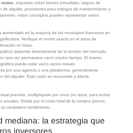
 reales
: impuesto sobre bienes inmuebles, seguro de
n de alquiler, provisiones para trabajos de mantenimiento y
rtamento, estos conceptos pueden representar varios
a aumentado en la mayoría de los municipios franceses en
nificativa. Verifique el monto exacto en el aviso de
timación en línea.
nquilino) depende directamente de la tensión del mercado
tario rara vez permanece vacío mucho tiempo. El mismo
gráfica puede estar vacío varios meses.
 pasa por una agencia o una plataforma, generalmente
del alquiler. Este costo es recurrente y afecta
nsual previsto, multiplíquelo por once (no doce, para incluir
 anuales. Divida por el costo total de la compra (precio,
s su verdadero rendimiento.
d mediana: la estrategia que
ros inversores