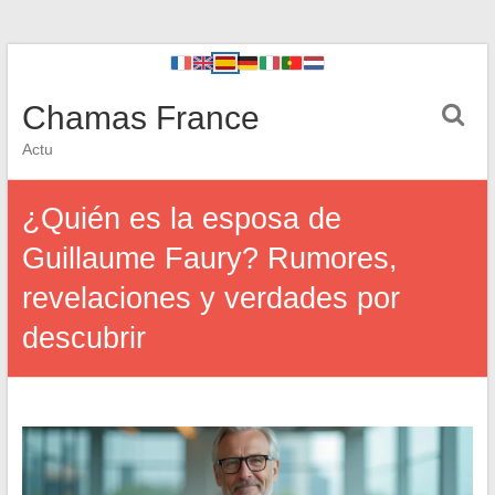
Chamas France
Actu
¿Quién es la esposa de
Guillaume Faury? Rumores,
revelaciones y verdades por
descubrir