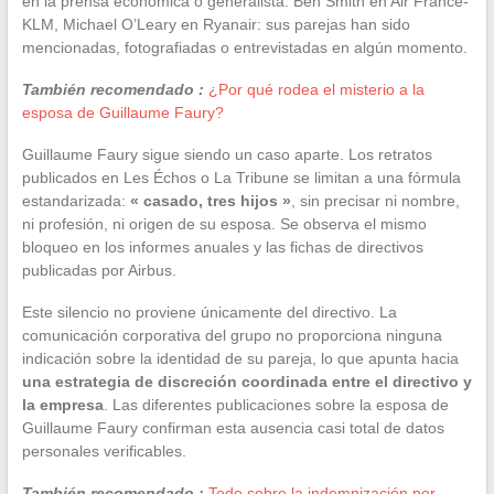
en la prensa económica o generalista. Ben Smith en Air France-
KLM, Michael O’Leary en Ryanair: sus parejas han sido
mencionadas, fotografiadas o entrevistadas en algún momento.
También recomendado :
¿Por qué rodea el misterio a la
esposa de Guillaume Faury?
Guillaume Faury sigue siendo un caso aparte. Los retratos
publicados en Les Échos o La Tribune se limitan a una fórmula
estandarizada:
« casado, tres hijos »
, sin precisar ni nombre,
ni profesión, ni origen de su esposa. Se observa el mismo
bloqueo en los informes anuales y las fichas de directivos
publicadas por Airbus.
Este silencio no proviene únicamente del directivo. La
comunicación corporativa del grupo no proporciona ninguna
indicación sobre la identidad de su pareja, lo que apunta hacia
una estrategia de discreción coordinada entre el directivo y
la empresa
. Las diferentes publicaciones sobre la esposa de
Guillaume Faury confirman esta ausencia casi total de datos
personales verificables.
También recomendado :
Todo sobre la indemnización por