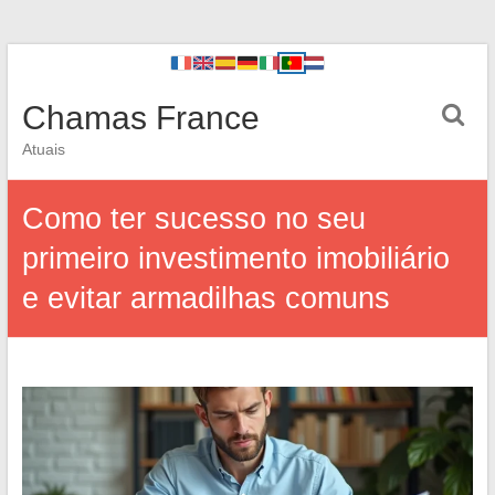
Chamas France
Atuais
Como ter sucesso no seu
primeiro investimento imobiliário
e evitar armadilhas comuns