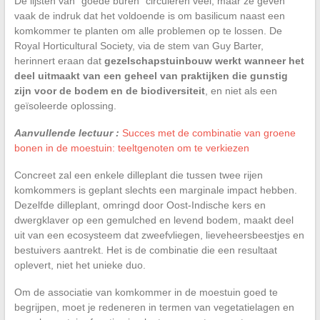
De lijsten van “goede buren” circuleren veel, maar ze geven
vaak de indruk dat het voldoende is om basilicum naast een
komkommer te planten om alle problemen op te lossen. De
Royal Horticultural Society, via de stem van Guy Barter,
herinnert eraan dat
gezelschapstuinbouw werkt wanneer het
deel uitmaakt van een geheel van praktijken die gunstig
zijn voor de bodem en de biodiversiteit
, en niet als een
geïsoleerde oplossing.
Aanvullende lectuur :
Succes met de combinatie van groene
bonen in de moestuin: teeltgenoten om te verkiezen
Concreet zal een enkele dilleplant die tussen twee rijen
komkommers is geplant slechts een marginale impact hebben.
Dezelfde dilleplant, omringd door Oost-Indische kers en
dwergklaver op een gemulched en levend bodem, maakt deel
uit van een ecosysteem dat zweefvliegen, lieveheersbeestjes en
bestuivers aantrekt. Het is de combinatie die een resultaat
oplevert, niet het unieke duo.
Om de associatie van komkommer in de moestuin goed te
begrijpen, moet je redeneren in termen van vegetatielagen en