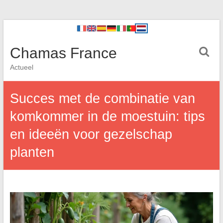
Chamas France
Actueel
Succes met de combinatie van
komkommer in de moestuin: tips
en ideeën voor gezelschap
planten