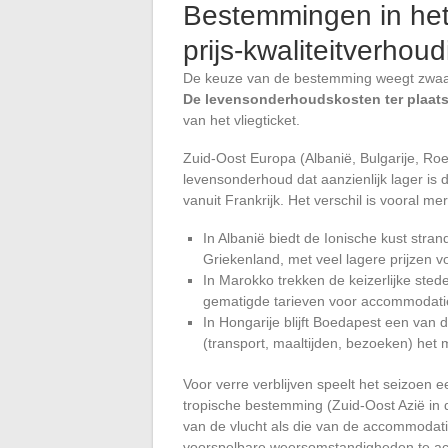
Bestemmingen in het
prijs-kwaliteitverhoud
De keuze van de bestemming weegt zwaard
De levensonderhoudskosten ter plaats
van het vliegticket.
Zuid-Oost Europa (Albanië, Bulgarije, R
levensonderhoud dat aanzienlijk lager is
vanuit Frankrijk. Het verschil is vooral me
In Albanië biedt de Ionische kust stran
Griekenland, met veel lagere prijzen 
In Marokko trekken de keizerlijke ste
gematigde tarieven voor accommodati
In Hongarije blijft Boedapest een van
(transport, maaltijden, bezoeken) het me
Voor verre verblijven speelt het seizoen 
tropische bestemming (Zuid-Oost Azië in d
van de vlucht als die van de accommodati
voorspelbare weersomstandigheden te ac