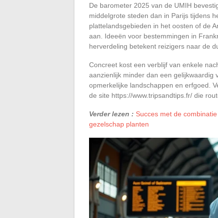
De barometer 2025 van de UMIH bevestigt
middelgrote steden dan in Parijs tijdens 
plattelandsgebieden in het oosten of de 
aan. Ideeën voor bestemmingen in Frankr
herverdeling betekent reizigers naar de d
Concreet kost een verblijf van enkele nach
aanzienlijk minder dan een gelijkwaardig v
opmerkelijke landschappen en erfgoed. Ve
de site https://www.tripsandtips.fr/ die r
Verder lezen :
Succes met de combinatie
gezelschap planten