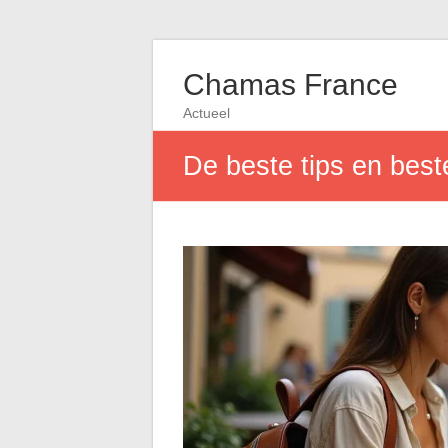
Chamas France
Actueel
De beste tips en best