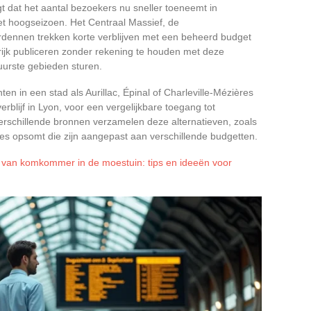
 dat het aantal bezoekers nu sneller toeneemt in
het hoogseizoen. Het Centraal Massief, de
Ardennen trekken korte verblijven met een beheerd budget
ijk publiceren zonder rekening te houden met deze
uurste gebieden sturen.
ten in een stad als Aurillac, Épinal of Charleville-Mézières
erblijf in Lyon, voor een vergelijkbare toegang tot
rschillende bronnen verzamelen deze alternatieven, zoals
outes opsomt die zijn aangepast aan verschillende budgetten.
 van komkommer in de moestuin: tips en ideeën voor