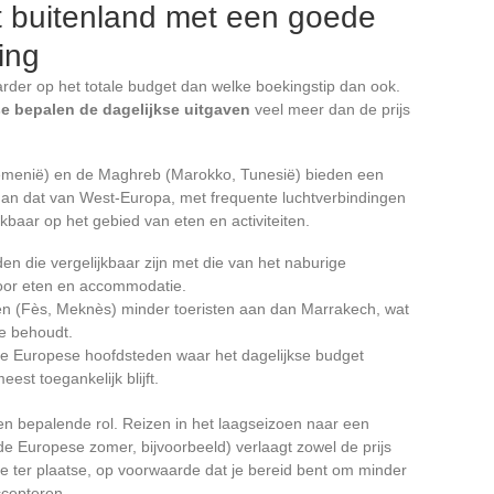
 buitenland met een goede
ing
er op het totale budget dan welke boekingstip dan ook.
e bepalen de dagelijkse uitgaven
veel meer dan de prijs
oemenië) en de Maghreb (Marokko, Tunesië) bieden een
 dan dat van West-Europa, met frequente luchtverbindingen
rkbaar op het gebied van eten en activiteiten.
den die vergelijkbaar zijn met die van het naburige
voor eten en accommodatie.
den (Fès, Meknès) minder toeristen aan dan Marrakech, wat
e behoudt.
 de Europese hoofdsteden waar het dagelijkse budget
est toegankelijk blijft.
een bepalende rol. Reizen in het laagseizoen naar een
e Europese zomer, bijvoorbeeld) verlaagt zowel de prijs
e ter plaatse, op voorwaarde dat je bereid bent om minder
cepteren.