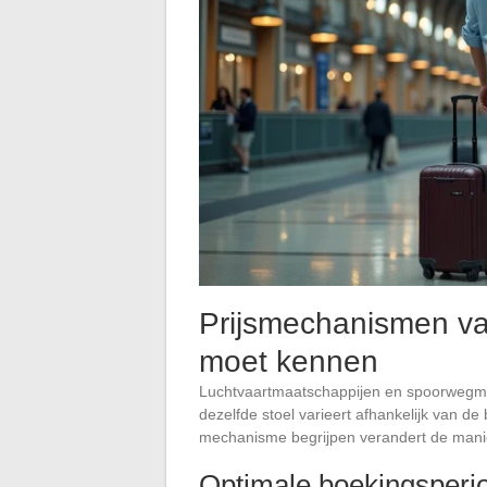
Prijsmechanismen van
moet kennen
Luchtvaartmaatschappijen en spoorwegm
dezelfde stoel varieert afhankelijk van d
mechanisme begrijpen verandert de manier
Optimale boekingsperi