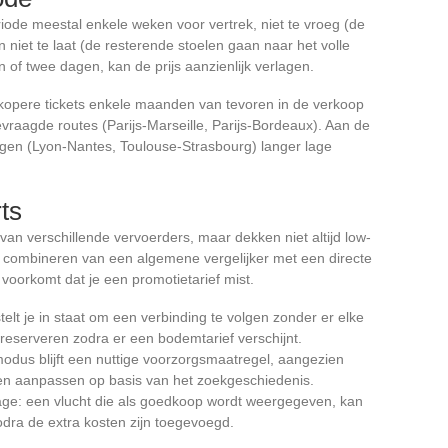
riode meestal enkele weken voor vertrek, niet te vroeg (de
n niet te laat (de resterende stoelen gaan naar het volle
 één of twee dagen, kan de prijs aanzienlijk verlagen.
dkopere tickets enkele maanden van tevoren in de verkoop
vraagde routes (Parijs-Marseille, Parijs-Bordeaux). Aan de
en (Lyon-Nantes, Toulouse-Strasbourg) langer lage
rts
an verschillende vervoerders, maar dekken niet altijd low-
t combineren van een algemene vergelijker met een directe
voorkomt dat je een promotietarief mist.
 stelt je in staat om een verbinding te volgen zonder er elke
reserveren zodra er een bodemtarief verschijnt.
-modus blijft een nuttige voorzorgsmaatregel, aangezien
en aanpassen op basis van het zoekgeschiedenis.
agage: een vlucht die als goedkoop wordt weergegeven, kan
dra de extra kosten zijn toegevoegd.