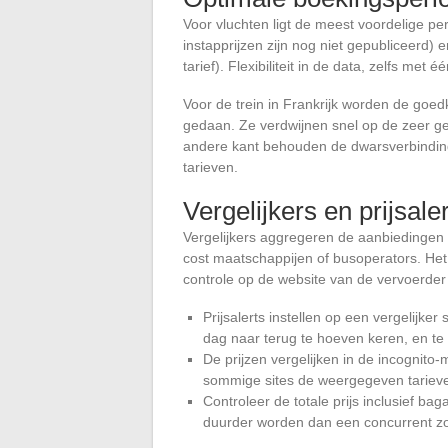
Voor vluchten ligt de meest voordelige pe
instapprijzen zijn nog niet gepubliceerd) e
tarief). Flexibiliteit in de data, zelfs met
Voor de trein in Frankrijk worden de goe
gedaan. Ze verdwijnen snel op de zeer ge
andere kant behouden de dwarsverbinding
tarieven.
Vergelijkers en prijsale
Vergelijkers aggregeren de aanbiedingen v
cost maatschappijen of busoperators. He
controle op de website van de vervoerder 
Prijsalerts instellen op een vergelijker
dag naar terug te hoeven keren, en te 
De prijzen vergelijken in de incognito
sommige sites de weergegeven tariev
Controleer de totale prijs inclusief b
duurder worden dan een concurrent zo