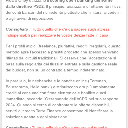
Floa o Oney utilizzano il
scoring open banking derivante
dalla direttiva PSD2
. Il principio: analizzare direttamente i flussi
dei conti bancari del richiedente piuttosto che limitarsi ai cedolini
e agli avvisi di imposizione.
Consigliato :
Tutto quello che c'è da sapere sugli attrezzi
indispensabili per realizzare le vostre delizie fatte in casa
Per i profili atipici (freelance, pluriattivi, redditi irregolari), questo
metodo apre l’accesso a prestiti progetto che spesso venivano
rifiutati dai circuiti tradizionali. Si osserva che l’accettazione si
basa sulla regolarità dei flussi in entrata e sulla gestione reale
del budget, non su un contratto a tempo indeterminato.
In parallelo, le neobanche e le banche online (Fortuneo,
Boursorama, Hello bank!) distribuiscono ora più ampiamente
crediti al consumo con firma elettronica e bonifico quasi
immediato, secondo l’Osservatorio dell’ACPR nel suo rapporto
2024. Quando si cerca di confrontare le offerte disponibili, i
servizi di credito Terre Finance consentono di identificare la
soluzione adatta a ogni situazione.
Consigliato :
Tutto quello che c'è da sapere sui tempi di