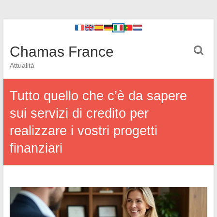
Chamas France
Attualità
Tutto quello che c’è da sapere
sui servizi di credito per
realizzare i vostri progetti
finanziari