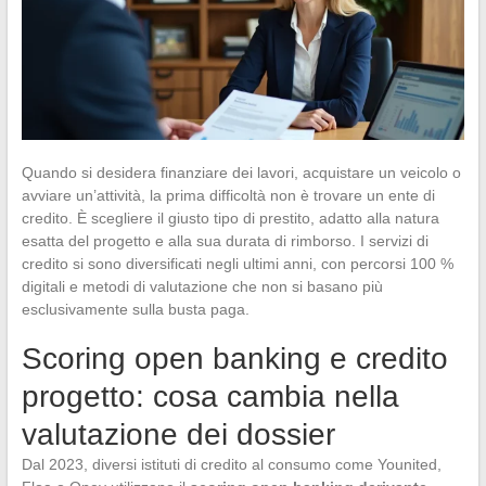
Quando si desidera finanziare dei lavori, acquistare un veicolo o
avviare un’attività, la prima difficoltà non è trovare un ente di
credito. È scegliere il giusto tipo di prestito, adatto alla natura
esatta del progetto e alla sua durata di rimborso. I servizi di
credito si sono diversificati negli ultimi anni, con percorsi 100 %
digitali e metodi di valutazione che non si basano più
esclusivamente sulla busta paga.
Scoring open banking e credito
progetto: cosa cambia nella
valutazione dei dossier
Dal 2023, diversi istituti di credito al consumo come Younited,