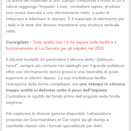
La scelta del materiale di uno stampo condiziona il modo in cui il
calore raggiunge l’impasto. L’inox, conduttore rapido, produce
una crosta marcata e uno sformamento netto, a patto di
imburrare e infarinare lo stampo. È il materiale di riferimento per
i dolci e le torte che devono mantenere una struttura verticale
netta.
Consigliato :
Tutto quello che c'è da sapere sulle tariffe e il
funzionamento di LocService per gli inquilini nel 2025
Il silicone morbido (in particolare il silicone detto “platinum-
cured”, sempre più comune nei cataloghi per il grande pubblico)
offre uno sformamento senza grassi e una neutralità di gusto
superiore ai siliconi classici. La sua morbidezza facilita
l’estrazione delle forme complesse, ma
uno stampo in silicone
troppo sottile si deforma sotto il peso dell’impasto
.
Controllare la rigidità del fondo prima dell’acquisto evita brutte
sorprese.
Per esplorare le diverse gamme disponibili, l’attrezzatura
proposta da Gourmandises et Cie copre sia gli stampi a
ciambella classici che i formati specializzati per dolci.