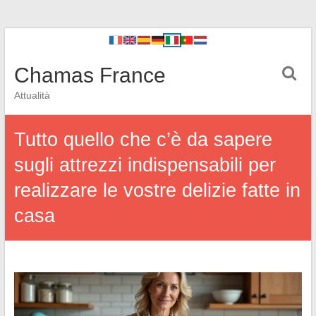
Chamas France
Attualità
Tutto quello che c’è da sapere
sugli attrezzi indispensabili per
realizzare le vostre delizie fatte in
casa