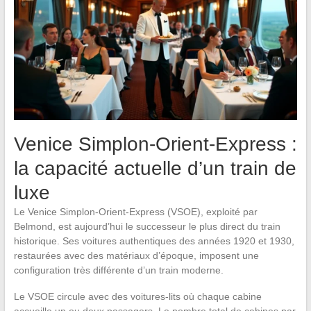
Venice Simplon-Orient-Express :
la capacité actuelle d’un train de
luxe
Le Venice Simplon-Orient-Express (VSOE), exploité par
Belmond, est aujourd’hui le successeur le plus direct du train
historique. Ses voitures authentiques des années 1920 et 1930,
restaurées avec des matériaux d’époque, imposent une
configuration très différente d’un train moderne.
Le VSOE circule avec des voitures-lits où chaque cabine
accueille un ou deux passagers. Le nombre total de cabines par