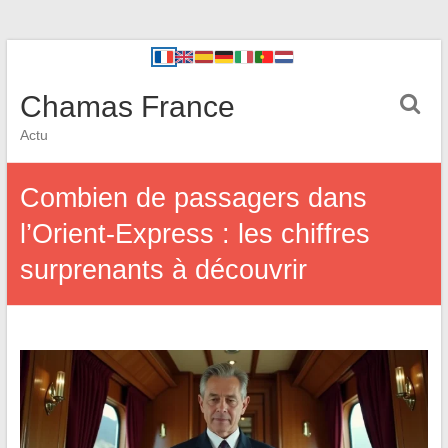
Chamas France
Actu
Combien de passagers dans
l’Orient-Express : les chiffres
surprenants à découvrir