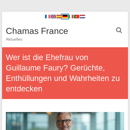
Chamas France
Aktuelles
Wer ist die Ehefrau von
Guillaume Faury? Gerüchte,
Enthüllungen und Wahrheiten zu
entdecken