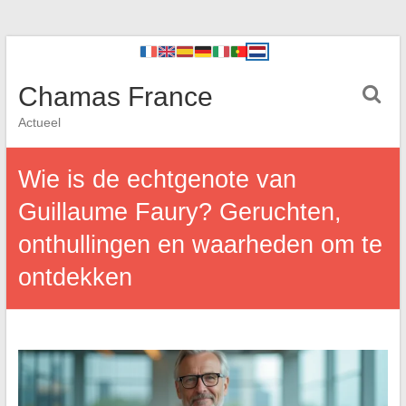
Chamas France
Actueel
Wie is de echtgenote van
Guillaume Faury? Geruchten,
onthullingen en waarheden om te
ontdekken