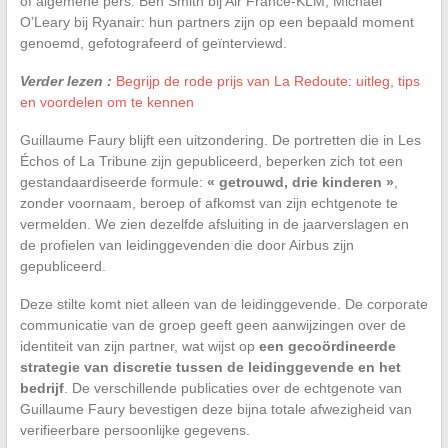
of algemene pers. Ben Smith bij Air France-KLM, Michael
O’Leary bij Ryanair: hun partners zijn op een bepaald moment
genoemd, gefotografeerd of geïnterviewd.
Verder lezen :
Begrijp de rode prijs van La Redoute: uitleg, tips
en voordelen om te kennen
Guillaume Faury blijft een uitzondering. De portretten die in Les
Échos of La Tribune zijn gepubliceerd, beperken zich tot een
gestandaardiseerde formule:
« getrouwd, drie kinderen »
,
zonder voornaam, beroep of afkomst van zijn echtgenote te
vermelden. We zien dezelfde afsluiting in de jaarverslagen en
de profielen van leidinggevenden die door Airbus zijn
gepubliceerd.
Deze stilte komt niet alleen van de leidinggevende. De corporate
communicatie van de groep geeft geen aanwijzingen over de
identiteit van zijn partner, wat wijst op
een gecoördineerde
strategie van discretie tussen de leidinggevende en het
bedrijf
. De verschillende publicaties over de echtgenote van
Guillaume Faury bevestigen deze bijna totale afwezigheid van
verifieerbare persoonlijke gegevens.