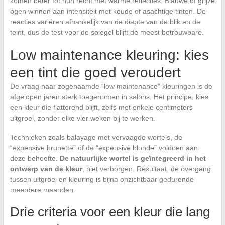
komen beter tot hun recht met warme reflecties. Blauwe of grijze
ogen winnen aan intensiteit met koude of asachtige tinten. De
reacties variëren afhankelijk van de diepte van de blik en de
teint, dus de test voor de spiegel blijft de meest betrouwbare.
Low maintenance kleuring: kies
een tint die goed veroudert
De vraag naar zogenaamde “low maintenance” kleuringen is de
afgelopen jaren sterk toegenomen in salons. Het principe: kies
een kleur die flatterend blijft, zelfs met enkele centimeters
uitgroei, zonder elke vier weken bij te werken.
Technieken zoals balayage met vervaagde wortels, de
“expensive brunette” of de “expensive blonde” voldoen aan
deze behoefte.
De natuurlijke wortel is geïntegreerd in het
ontwerp van de kleur
, niet verborgen. Resultaat: de overgang
tussen uitgroei en kleuring is bijna onzichtbaar gedurende
meerdere maanden.
Drie criteria voor een kleur die lang