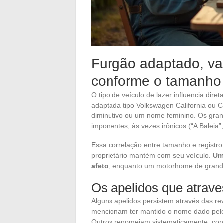
Furgão adaptado, van
conforme o tamanho
O tipo de veículo de lazer influencia dir
adaptada tipo Volkswagen California ou 
diminutivo ou um nome feminino. Os grand
imponentes, às vezes irônicos (“A Baleia”,
Essa correlação entre tamanho e registro d
proprietário mantém com seu veículo.
Um
afeto
, enquanto um motorhome de grande
Os apelidos que atrav
Alguns apelidos persistem através das r
mencionam ter mantido o nome dado pelo an
Outros renomeiam sistematicamente, con