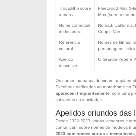
Trocadilho sobre
Fleetwood Mac (Fl
a marca
Max (sem razão pre
Nome comercial
Nomad, California,
de locadora
Couple Van
Referência
Nomes de filmes, m
cultural
personagens fictíci
Apelido
O Grande Pépère, A
descritivo
Os nomes humanos dominam amplamente 
Facebook dedicados ao motorhome na F
aparecem frequentemente
, com uma pr
cativantes ou inusitadas.
Apelidos oriundos das
Desde 2022-2023, várias locadoras inter
comunicam sobre nomes de modelos mui
2023 com nomes curtos e memoráveis