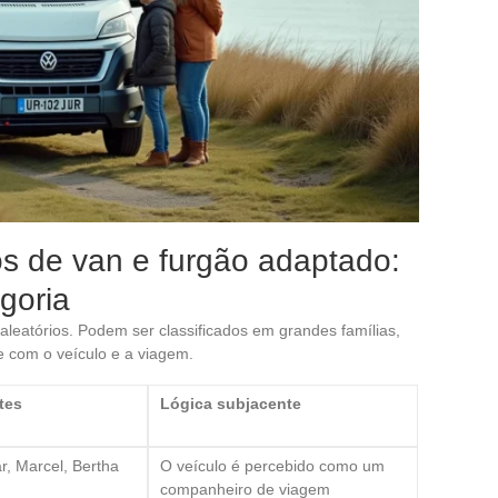
os de van e furgão adaptado:
goria
aleatórios. Podem ser classificados em grandes famílias,
e com o veículo e a viagem.
tes
Lógica subjacente
r, Marcel, Bertha
O veículo é percebido como um
companheiro de viagem