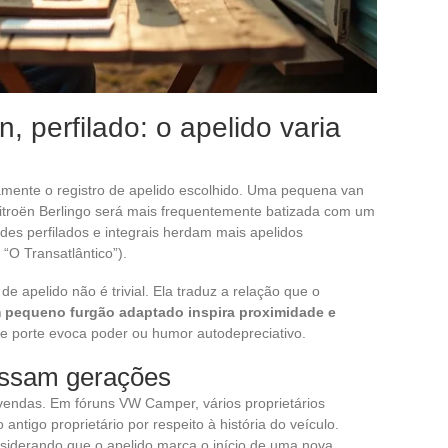
, perfilado: o apelido varia
etamente o registro de apelido escolhido. Uma pequena van
Citroën Berlingo será mais frequentemente batizada com um
es perfilados e integrais herdam mais apelidos
 “O Transatlântico”).
e apelido não é trivial. Ela traduz a relação que o
 pequeno furgão adaptado inspira proximidade e
 porte evoca poder ou humor autodepreciativo.
essam gerações
evendas. Em fóruns VW Camper, vários proprietários
tigo proprietário por respeito à história do veículo.
siderando que o apelido marca o início de uma nova