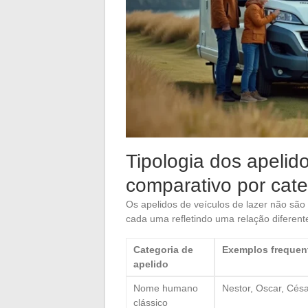
Tipologia dos apelid
comparativo por cate
Os apelidos de veículos de lazer não são 
cada uma refletindo uma relação diferent
Categoria de
Exemplos frequen
apelido
Nome humano
Nestor, Oscar, Césa
clássico