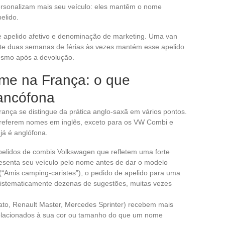
ersonalizam mais seu veículo: eles mantêm o nome
elido.
e apelido afetivo e denominação de marketing. Uma van
e duas semanas de férias às vezes mantém esse apelido
mesmo após a devolução.
me na França: o que
rancófona
ança se distingue da prática anglo-saxã em vários pontos.
preferem nomes em inglês, exceto para os VW Combi e
 já é anglófona.
lidos de combis Volkswagen que refletem uma forte
esenta seu veículo pelo nome antes de dar o modelo
“Amis camping-caristes”), o pedido de apelido para uma
istematicamente dezenas de sugestões, muitas vezes
ato, Renault Master, Mercedes Sprinter) recebem mais
relacionados à sua cor ou tamanho do que um nome