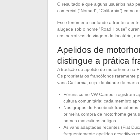
O resultado é que alguns usuários não p
comercial (“Nomad”, “California”) como ap
Esse fenômeno confunde a fronteira entr
alugada sob o nome “Road House” durant
nas narrativas de viagem do locatário, 
Apelidos de motorho
distingue a prática f
A tradição do apelido de motorhome na Fr
Os proprietários francófonos raramente 
vans California, cuja identidade de marca
Fóruns como VW Camper registram ape
cultura comunitária: cada membro apr
Nos grupos do Facebook francófonos (
primeira compra de motorhome gera s
nomes masculinos antigos
As vans adaptadas recentes (Fiat Duc
frequentemente apelidos descritivos 