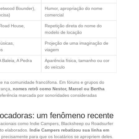
eetwood Bounder),
Humor, apropriação do nome
cisa)
comercial
 Road House,
Repetição direta do nome do
modelo de locação
úsicas,
Projeção de uma imaginação de
os
viagem
 Baleia, A Pedra
Aparência física, tamanho ou cor
do veículo
na comunidade francófona. Em fóruns e grupos do
rança,
nomes retrô como Nestor, Marcel ou Bertha
eferência marcada por sonoridades consideradas
 locadoras: um fenômeno recente
nacionais como Indie Campers, Blacksheep ou Roadsurfer
to elaborados.
Indie Campers rebatizou sua linha em
, precisamente para que os locatários se apropriem deles.