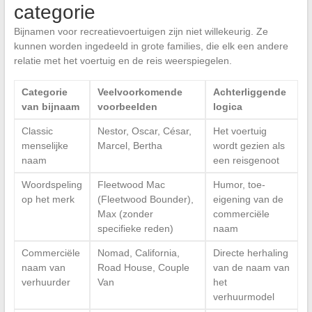
categorie
Bijnamen voor recreatievoertuigen zijn niet willekeurig. Ze
kunnen worden ingedeeld in grote families, die elk een andere
relatie met het voertuig en de reis weerspiegelen.
Categorie
Veelvoorkomende
Achterliggende
van bijnaam
voorbeelden
logica
Classic
Nestor, Oscar, César,
Het voertuig
menselijke
Marcel, Bertha
wordt gezien als
naam
een reisgenoot
Woordspeling
Fleetwood Mac
Humor, toe-
op het merk
(Fleetwood Bounder),
eigening van de
Max (zonder
commerciële
specifieke reden)
naam
Commerciële
Nomad, California,
Directe herhaling
naam van
Road House, Couple
van de naam van
verhuurder
Van
het
verhuurmodel