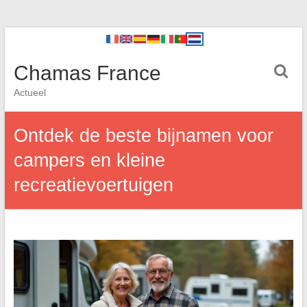
Chamas France
Actueel
Ontdek de beste bijnamen voor
campers en kleine
recreatievoertuigen