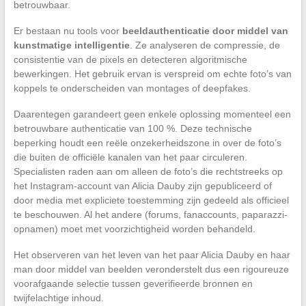
betrouwbaar.
Er bestaan nu tools voor
beeldauthenticatie door middel van
kunstmatige intelligentie
. Ze analyseren de compressie, de
consistentie van de pixels en detecteren algoritmische
bewerkingen. Het gebruik ervan is verspreid om echte foto’s van
koppels te onderscheiden van montages of deepfakes.
Daarentegen garandeert geen enkele oplossing momenteel een
betrouwbare authenticatie van 100 %. Deze technische
beperking houdt een reële onzekerheidszone in over de foto’s
die buiten de officiële kanalen van het paar circuleren.
Specialisten raden aan om alleen de foto’s die rechtstreeks op
het Instagram-account van Alicia Dauby zijn gepubliceerd of
door media met expliciete toestemming zijn gedeeld als officieel
te beschouwen. Al het andere (forums, fanaccounts, paparazzi-
opnamen) moet met voorzichtigheid worden behandeld.
Het observeren van het leven van het paar Alicia Dauby en haar
man door middel van beelden veronderstelt dus een rigoureuze
voorafgaande selectie tussen geverifieerde bronnen en
twijfelachtige inhoud.