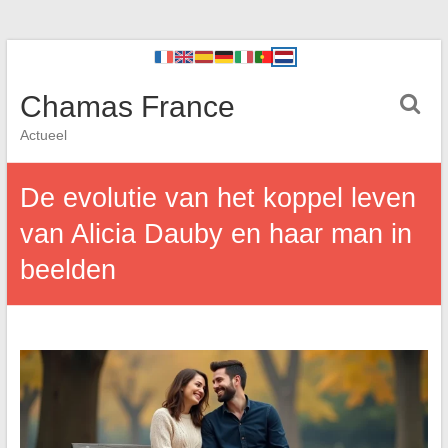
Chamas France
Actueel
De evolutie van het koppel leven
van Alicia Dauby en haar man in
beelden