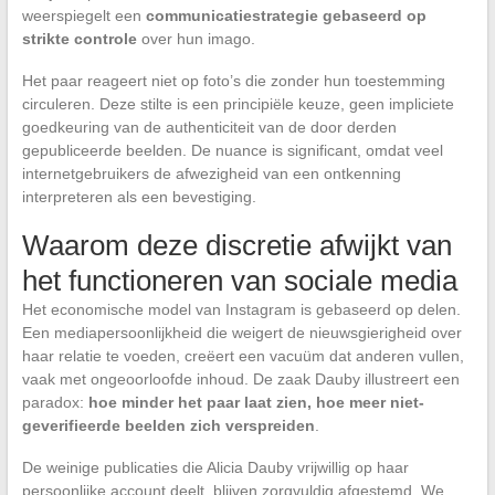
weerspiegelt een
communicatiestrategie gebaseerd op
strikte controle
over hun imago.
Het paar reageert niet op foto’s die zonder hun toestemming
circuleren. Deze stilte is een principiële keuze, geen impliciete
goedkeuring van de authenticiteit van de door derden
gepubliceerde beelden. De nuance is significant, omdat veel
internetgebruikers de afwezigheid van een ontkenning
interpreteren als een bevestiging.
Waarom deze discretie afwijkt van
het functioneren van sociale media
Het economische model van Instagram is gebaseerd op delen.
Een mediapersoonlijkheid die weigert de nieuwsgierigheid over
haar relatie te voeden, creëert een vacuüm dat anderen vullen,
vaak met ongeoorloofde inhoud. De zaak Dauby illustreert een
paradox:
hoe minder het paar laat zien, hoe meer niet-
geverifieerde beelden zich verspreiden
.
De weinige publicaties die Alicia Dauby vrijwillig op haar
persoonlijke account deelt, blijven zorgvuldig afgestemd. We