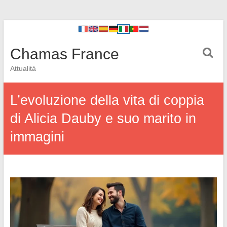
Chamas France
Attualità
L’evoluzione della vita di coppia
di Alicia Dauby e suo marito in
immagini