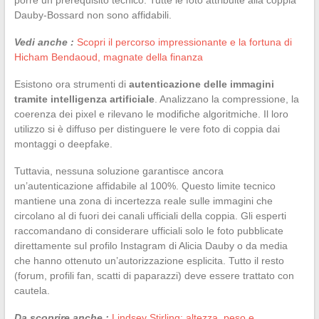
Dauby-Bossard non sono affidabili.
Vedi anche :
Scopri il percorso impressionante e la fortuna di
Hicham Bendaoud, magnate della finanza
Esistono ora strumenti di
autenticazione delle immagini
tramite intelligenza artificiale
. Analizzano la compressione, la
coerenza dei pixel e rilevano le modifiche algoritmiche. Il loro
utilizzo si è diffuso per distinguere le vere foto di coppia dai
montaggi o deepfake.
Tuttavia, nessuna soluzione garantisce ancora
un’autenticazione affidabile al 100%. Questo limite tecnico
mantiene una zona di incertezza reale sulle immagini che
circolano al di fuori dei canali ufficiali della coppia. Gli esperti
raccomandano di considerare ufficiali solo le foto pubblicate
direttamente sul profilo Instagram di Alicia Dauby o da media
che hanno ottenuto un’autorizzazione esplicita. Tutto il resto
(forum, profili fan, scatti di paparazzi) deve essere trattato con
cautela.
Da scoprire anche :
Lindsey Stirling: altezza, peso e