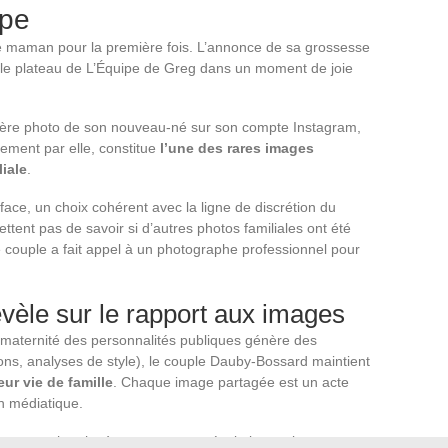
ape
e maman pour la première fois. L’annonce de sa grossesse
 le plateau de L’Équipe de Greg dans un moment de joie
mière photo de son nouveau-né sur son compte Instagram,
tement par elle, constitue
l’une des rares images
liale
.
face, un choix cohérent avec la ligne de discrétion du
tent pas de savoir si d’autres photos familiales ont été
le couple a fait appel à un photographe professionnel pour
vèle sur le rapport aux images
maternité des personnalités publiques génère des
ons, analyses de style), le couple Dauby-Bossard maintient
eur vie de famille
. Chaque image partagée est un acte
n médiatique.
conque cherche à retracer une « évolution en images »