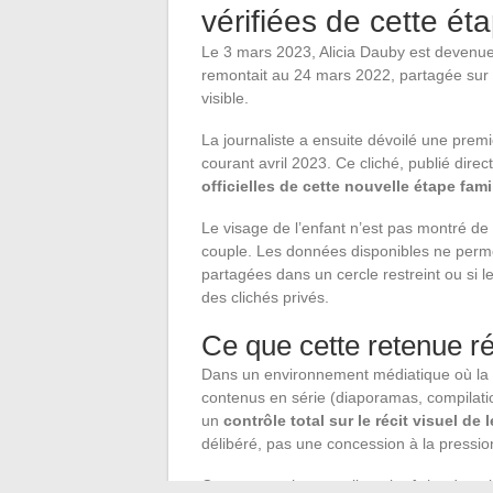
vérifiées de cette ét
Le 3 mars 2023, Alicia Dauby est devenu
remontait au 24 mars 2022, partagée sur
visible.
La journaliste a ensuite dévoilé une pre
courant avril 2023. Ce cliché, publié direc
officielles de cette nouvelle étape fami
Le visage de l’enfant n’est pas montré de 
couple. Les données disponibles ne permet
partagées dans un cercle restreint ou si 
des clichés privés.
Ce que cette retenue ré
Dans un environnement médiatique où la 
contenus en série (diaporamas, compilati
un
contrôle total sur le récit visuel de l
délibéré, pas une concession à la pressio
Cette approche complique la tâche de qui