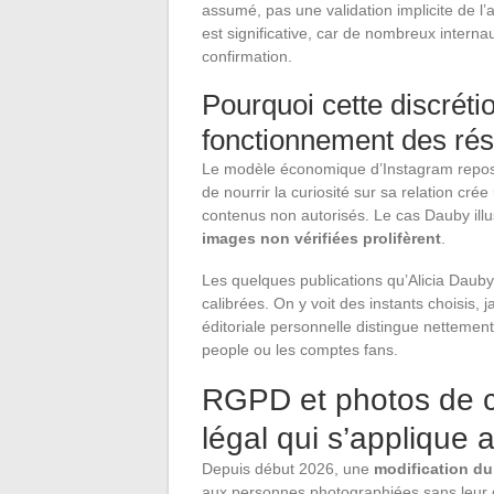
assumé, pas une validation implicite de l’
est significative, car de nombreux inter
confirmation.
Pourquoi cette discréti
fonctionnement des ré
Le modèle économique d’Instagram repose
de nourrir la curiosité sur sa relation cr
contenus non autorisés. Le cas Dauby ill
images non vérifiées prolifèrent
.
Les quelques publications qu’Alicia Daub
calibrées. On y voit des instants choisis
éditoriale personnelle distingue nettemen
people ou les comptes fans.
RGPD et photos de c
légal qui s’applique
Depuis début 2026, une
modification du
aux personnes photographiées sans leur c