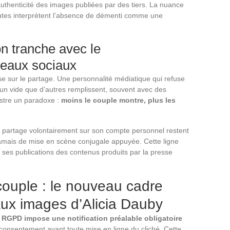
authenticité des images publiées par des tiers. La nuance
nautes interprètent l’absence de démenti comme une
on tranche avec le
seaux sociaux
 sur le partage. Une personnalité médiatique qui refuse
ée un vide que d’autres remplissent, souvent avec des
ustre un paradoxe :
moins le couple montre, plus les
y partage volontairement sur son compte personnel restent
, jamais de mise en scène conjugale appuyée. Cette ligne
t ses publications des contenus produits par la presse
ouple : le nouveau cadre
 aux images d’Alicia Dauby
 RGPD impose une notification préalable obligatoire
onsentement avant toute mise en ligne du cliché. Cette