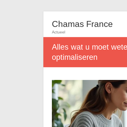
Chamas France
Actueel
Alles wat u moet wete
optimaliseren