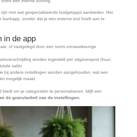
 soms een interne scoring.
ar zijn met wat gespecialiseerde budgetapps aanbieden. Het
 de bankapp, zonder dat je een externe tool hoeft aan te
n in de app
baar, of vastgelegd door een soms onnauwkeurige
overschrijding worden ingesteld per uitgavenpost (huur,
 totale saldo
ie bij andere instellingen worden aangehouden, wat een
iën mogelijk maakt
biedt om je categorieën te personaliseren, blijft een
n de granulariteit van de instellingen.