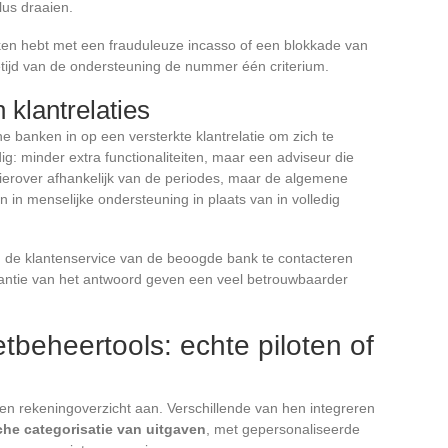
lus draaien.
aken hebt met een frauduleuze incasso of een blokkade van
tietijd van de ondersteuning de nummer één criterium.
 klantrelaties
 banken in op een versterkte klantrelatie om zich te
: minder extra functionaliteiten, maar een adviseur die
hierover afhankelijk van de periodes, maar de algemene
n in menselijke ondersteuning in plaats van in volledig
om de klantenservice van de beoogde bank te contacteren
evantie van het antwoord geven een veel betrouwbaarder
beheertools: echte piloten of
een rekeningoverzicht aan. Verschillende van hen integreren
che categorisatie van uitgaven
, met gepersonaliseerde