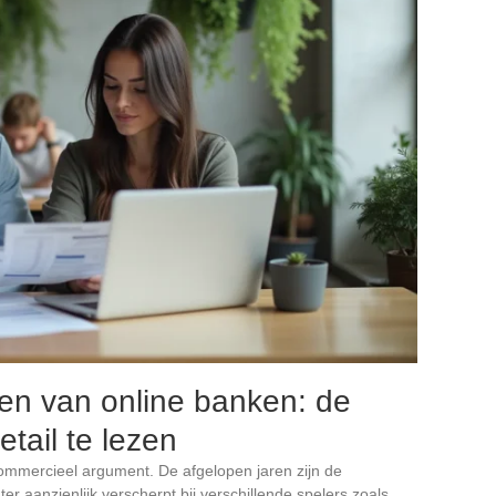
n van online banken: de
tail te lezen
ommercieel argument. De afgelopen jaren zijn de
r aanzienlijk verscherpt bij verschillende spelers zoals