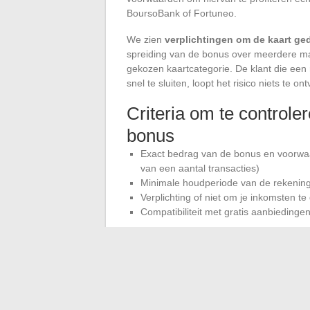
BoursoBank of Fortuneo.
We zien
verplichtingen om de kaart ge
spreiding van de bonus over meerdere ma
gekozen kaartcategorie. De klant die een
snel te sluiten, loopt het risico niets te on
Criteria om te controle
bonus
Exact bedrag van de bonus en voorwaard
van een aantal transacties)
Minimale houdperiode van de rekening 
Verplichting of niet om je inkomsten te
Compatibiliteit met gratis aanbieding
Een bonus van enkele tientallen euro’s c
aansluit bij je werkelijke behoeften.
Het i
fundamenten dan op basis van de ins
De keuze voor een online bank berust uite
je nodig hebt, de reactietijd van de onder