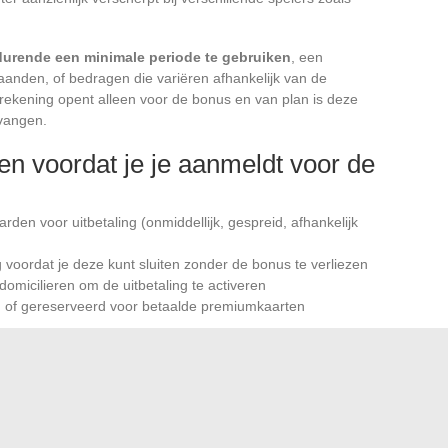
durende een minimale periode te gebruiken
, een
anden, of bedragen die variëren afhankelijk van de
 rekening opent alleen voor de bonus en van plan is deze
tvangen.
ren voordat je je aanmeldt voor de
en voor uitbetaling (onmiddellijk, gespreid, afhankelijk
voordat je deze kunt sluiten zonder de bonus te verliezen
 domicilieren om de uitbetaling te activeren
en of gereserveerd voor betaalde premiumkaarten
ompenseert geen verborgen kosten of een service die niet
s beter om een online bank te kiezen op basis van haar
tapbonus.
indelijk op drie concrete afwegingen: de kredietdekking die
steuning wanneer het vastloopt, en de werkelijke kwaliteit