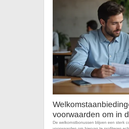
Welkomstaanbiedinge
voorwaarden om in de
De welkomstbonussen blijven een sterk c
voorwaarden om hiervan te profiteren echte