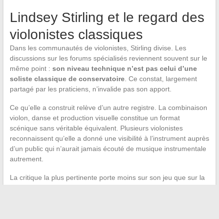
Lindsey Stirling et le regard des
violonistes classiques
Dans les communautés de violonistes, Stirling divise. Les
discussions sur les forums spécialisés reviennent souvent sur le
même point :
son niveau technique n’est pas celui d’une
soliste classique de conservatoire
. Ce constat, largement
partagé par les praticiens, n’invalide pas son apport.
Ce qu’elle a construit relève d’un autre registre. La combinaison
violon, danse et production visuelle constitue un format
scénique sans véritable équivalent. Plusieurs violonistes
reconnaissent qu’elle a donné une visibilité à l’instrument auprès
d’un public qui n’aurait jamais écouté de musique instrumentale
autrement.
La critique la plus pertinente porte moins sur son jeu que sur la
façon dont les médias la réduisent à une image. Une artiste qui
a bâti un catalogue de six albums studio, une autobiographie et
des centaines de concerts mérite une couverture dépassant la
question de ses mensurations.