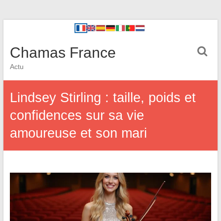
Chamas France
Actu
Lindsey Stirling : taille, poids et
confidences sur sa vie
amoureuse et son mari