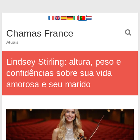
Chamas France
Atuais
Lindsey Stirling: altura, peso e
confidências sobre sua vida
amorosa e seu marido