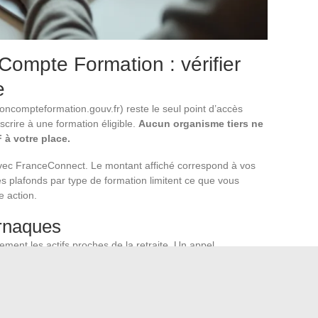
ompte Formation : vérifier
e
compteformation.gouv.fr) reste le seul point d’accès
nscrire à une formation éligible.
Aucun organisme tiers ne
 à votre place.
avec FranceConnect. Le montant affiché correspond à vos
s plafonds par type de formation limitent ce que vous
 action.
arnaques
rement les actifs proches de la retraite. Un appel
tre CPF avant qu’il ne disparaisse » est systématiquement
que n’est autorisé pour le CPF. Si quelqu’un vous
z.
à consulter son solde, identifier une ou deux formations