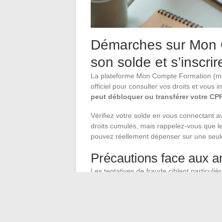
Démarches sur Mon C
son solde et s’inscrir
La plateforme Mon Compte Formation (mon
officiel pour consulter vos droits et vous i
peut débloquer ou transférer votre CPF
Vérifiez votre solde en vous connectant 
droits cumulés, mais rappelez-vous que le
pouvez réellement dépenser sur une seule
Précautions face aux 
Les tentatives de fraude ciblent particuliè
téléphonique proposant de « récupérer vo
une arnaque. Aucun démarchage téléphoni
contacte avec cette promesse, raccroche
À 55 ans, la meilleure démarche consiste 