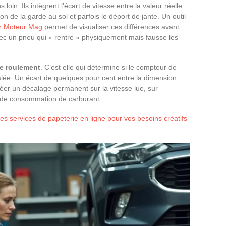
loin. Ils intègrent l’écart de vitesse entre la valeur réelle
ion de la garde au sol et parfois le déport de jante. Un outil
ur Moteur Mag
permet de visualiser ces différences avant
avec un pneu qui « rentre » physiquement mais fausse les
de roulement
. C’est elle qui détermine si le compteur de
calée. Un écart de quelques pour cent entre la dimension
créer un décalage permanent sur la vitesse lue, sur
ul de consommation de carburant.
les services de papeterie en ligne pour vos besoins créatifs