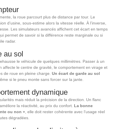
mpteur
ente, la roue parcourt plus de distance par tour. Le
on d’usine, sous-estime alors la vitesse réelle. À l’inverse,
vitesse. Les simulateurs avancés affichent cet écart en temps
qui permet de savoir si la différence reste marginale ou si
ôle radar.
e au sol
ehausse le véhicule de quelques millimètres. Passer à un
on affecte le centre de gravité, le comportement en virage et
es de roue en pleine charge.
Un écart de garde au sol
ême si le pneu monte sans forcer sur la jante.
portement dynamique
larités mais réduit la précision de la direction. Un flanc
améliore la réactivité, au prix du confort.
La bonne
nte ou non »
, elle doit rester cohérente avec l’usage réel
routes dégradées.