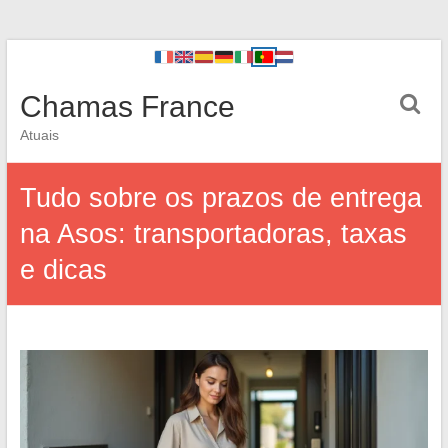
Chamas France
Atuais
Tudo sobre os prazos de entrega
na Asos: transportadoras, taxas
e dicas