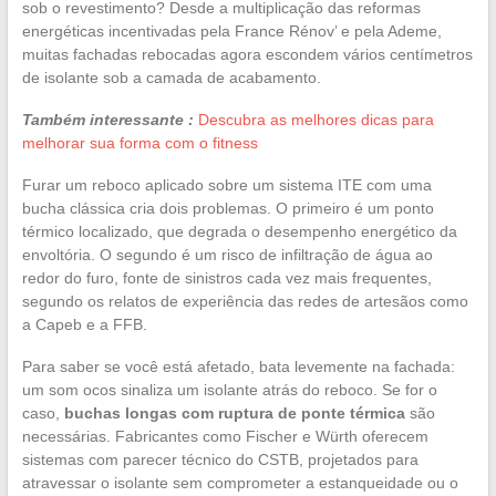
sob o revestimento? Desde a multiplicação das reformas
energéticas incentivadas pela France Rénov’ e pela Ademe,
muitas fachadas rebocadas agora escondem vários centímetros
de isolante sob a camada de acabamento.
Também interessante :
Descubra as melhores dicas para
melhorar sua forma com o fitness
Furar um reboco aplicado sobre um sistema ITE com uma
bucha clássica cria dois problemas. O primeiro é um ponto
térmico localizado, que degrada o desempenho energético da
envoltória. O segundo é um risco de infiltração de água ao
redor do furo, fonte de sinistros cada vez mais frequentes,
segundo os relatos de experiência das redes de artesãos como
a Capeb e a FFB.
Para saber se você está afetado, bata levemente na fachada:
um som ocos sinaliza um isolante atrás do reboco. Se for o
caso,
buchas longas com ruptura de ponte térmica
são
necessárias. Fabricantes como Fischer e Würth oferecem
sistemas com parecer técnico do CSTB, projetados para
atravessar o isolante sem comprometer a estanqueidade ou o