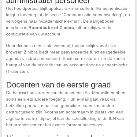
administratief personeel
Het hoofdportaal blijft appli.ac-aix-marseille.fr. Na authenticatie
krijgt u toegang tot de sectie “Communicatie-samenwerking”, en
vervolgens naar “Academische e-mail”. De aangeboden
interface is
Roundcube of Zimbra
, afhankelijk van de
configuratie van uw account.
Roundcube is een lichte webmail, toegankelijk vanaf elke
browser. Zimbra biedt meer geavanceerde functies (gedeelde
agenda’s, adressenboeken). Beide co-existeren, en de keuze
hangt af van de migratie van uw account door de academische
IT-diensten.
Docenten van de eerste graad
De basisschoolleraren van de academie Aix-Marseille hebben
soms een iets andere toegang. Hun e-mail gaat vaak via
hetzelfde portaal, maar hun gebruikersnaam kan anders
gestructureerd zijn (voornaam.achternaam in plaats van een
afgekorte vorm). Bij twijfel kan de schoolleiding of de IEN van
het arrondissement het exacte formaat bevestigen.