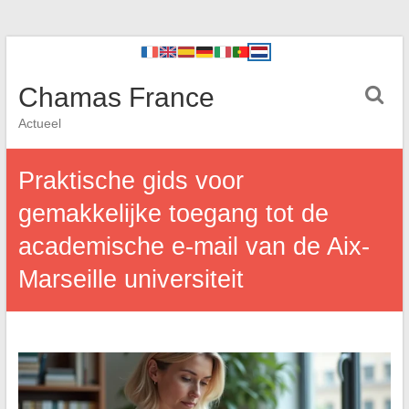
Chamas France
Actueel
Praktische gids voor
gemakkelijke toegang tot de
academische e-mail van de Aix-
Marseille universiteit