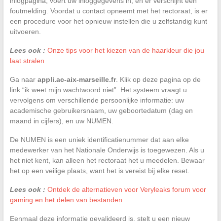
inlogpagina, voert uw inloggegevens in, en er verschijnt een
foutmelding. Voordat u contact opneemt met het rectoraat, is er
een procedure voor het opnieuw instellen die u zelfstandig kunt
uitvoeren.
Lees ook :
Onze tips voor het kiezen van de haarkleur die jou
laat stralen
Ga naar
appli.ac-aix-marseille.fr
. Klik op deze pagina op de
link “ik weet mijn wachtwoord niet”. Het systeem vraagt u
vervolgens om verschillende persoonlijke informatie: uw
academische gebruikersnaam, uw geboortedatum (dag en
maand in cijfers), en uw NUMEN.
De NUMEN is een uniek identificatienummer dat aan elke
medewerker van het Nationale Onderwijs is toegewezen. Als u
het niet kent, kan alleen het rectoraat het u meedelen. Bewaar
het op een veilige plaats, want het is vereist bij elke reset.
Lees ook :
Ontdek de alternatieven voor Veryleaks forum voor
gaming en het delen van bestanden
Eenmaal deze informatie gevalideerd is, stelt u een nieuw