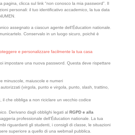
a pagina, clicca sul link “non conosco la mia password”. Il
ioni personali: il tuo identificativo accademico, la tua data
uo NUMEN.
unico assegnato a ciascun agente dell’Éducation nationale.
omunicartelo. Conservalo in un luogo sicuro, poiché è
proteggere e personalizzare facilmente la tua casa
puoi impostare una nuova password. Questa deve rispettare
re minuscole, maiuscole e numeri
utorizzati (virgola, punto e virgola, punto, slash, trattino,
 il che obbliga a non riciclare un vecchio codice
ico. Derivano dagli obblighi legati al
RGPD e alla
aggeria professionale dell’Éducation nationale. La tua
riguardanti gli studenti, i consigli di classe, le situazioni
 essere superiore a quello di una webmail pubblica.