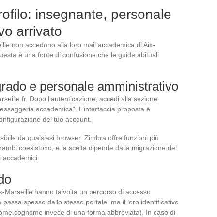
rofilo: insegnante, personale
vo arrivato
eille non accedono alla loro mail accademica di Aix-
uesta è una fonte di confusione che le guide abituali
grado e personale amministrativo
rseille.fr. Dopo l’autenticazione, accedi alla sezione
essaggeria accademica”. L’interfaccia proposta è
onfigurazione del tuo account.
ile da qualsiasi browser. Zimbra offre funzioni più
rambi coesistono, e la scelta dipende dalla migrazione del
ci accademici.
do
ix-Marseille hanno talvolta un percorso di accesso
assa spesso dallo stesso portale, ma il loro identificativo
nome.cognome invece di una forma abbreviata). In caso di