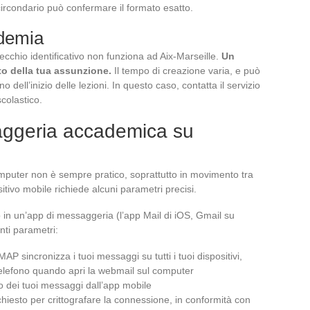
 circondario può confermare il formato esatto.
ademia
ecchio identificativo non funziona ad Aix-Marseille.
Un
o della tua assunzione.
Il tempo di creazione varia, e può
no dell’inizio delle lezioni. In questo caso, contatta il servizio
scolastico.
aggeria accademica su
omputer non è sempre pratico, soprattutto in movimento tra
sitivo mobile richiede alcuni parametri precisi.
in un’app di messaggeria (l’app Mail di iOS, Gmail su
nti parametri:
MAP sincronizza i tuoi messaggi su tutti i tuoi dispositivi,
 telefono quando apri la webmail sul computer
io dei tuoi messaggi dall’app mobile
chiesto per crittografare la connessione, in conformità con