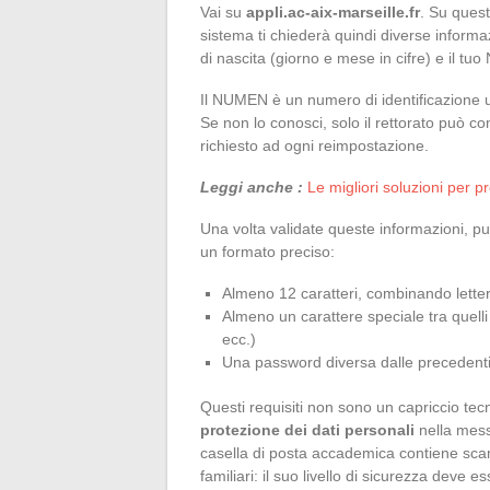
Vai su
appli.ac-aix-marseille.fr
. Su quest
sistema ti chiederà quindi diverse informaz
di nascita (giorno e mese in cifre) e il t
Il NUMEN è un numero di identificazione 
Se non lo conosci, solo il rettorato può c
richiesto ad ogni reimpostazione.
Leggi anche :
Le migliori soluzioni per 
Una volta validate queste informazioni, 
un formato preciso:
Almeno 12 caratteri, combinando lette
Almeno un carattere speciale tra quelli a
ecc.)
Una password diversa dalle precedenti,
Questi requisiti non sono un capriccio tecn
protezione dei dati personali
nella mess
casella di posta accademica contiene scambi 
familiari: il suo livello di sicurezza deve