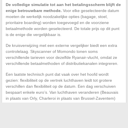
De volledige simulatie tot aan het betalingsscherm blijft de
enige betrouwbare methode.
Voor elke geselecteerde datum
moeten de werkelijk noodzakelijke opties (bagage, stoel,
prioritaire boarding) worden toegevoegd en de voorziene
betaalmethode worden geselecteerd. De totale prijs op dit punt
is de enige die vergelijkbaar is.
De kruisverwijzing met een externe vergelijker biedt een extra
controlelaag. Skyscanner of Momondo tonen soms
verschillende tarieven voor dezelfde Ryanair-vlucht, omdat ze
verschillende betaalmethoden of distributiekanalen integreren.
Een laatste technisch punt dat vaak over het hoofd wordt
gezien: flexibiliteit op de vertrek luchthaven leidt tot grotere
verschillen dan flexibiliteit op de datum. Een dag verschuiven
bespaart enkele euro’s. Van luchthaven veranderen (Beauvais
in plaats van Orly, Charleroi in plaats van Brussel-Zaventem)
kan het tarief op bepaalde routes halveren, inclusief belastingen
en transfers.
De Ryanair-kalender blijft een nuttig hulpmiddel voor het
lokaliseren, op voorwaarde dat je de weergegeven instapprijs