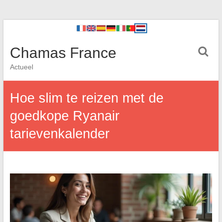
Chamas France
Actueel
Hoe slim te reizen met de
goedkope Ryanair
tarievenkalender