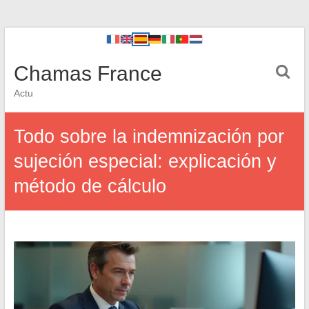
Chamas France
Actu
Todo sobre la indemnización por
sujeción especial: explicación y
método de cálculo