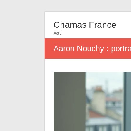
Chamas France
Actu
Aaron Nouchy : portra