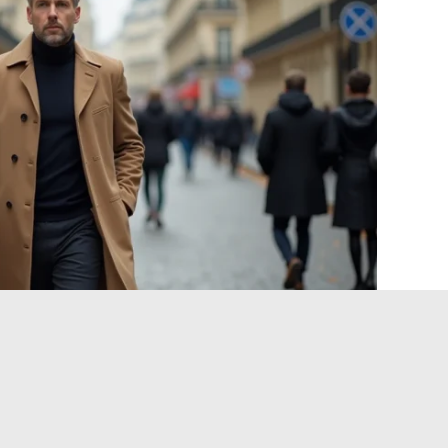
2025 : entre curiosité légitime
iale
 pose une question que nous jugeons centrale pour