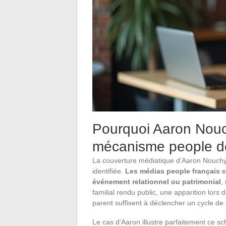
Pourquoi Aaron Nouc
mécanisme people d
La couverture médiatique d’Aaron Nouchy 
identifiée.
Les médias people français co
événement relationnel ou patrimonial
,
familial rendu public, une apparition lor
parent suffisent à déclencher un cycle de r
Le cas d’Aaron illustre parfaitement ce sc