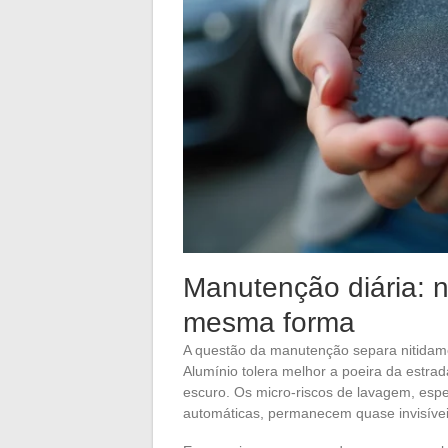
Manutenção diária: 
mesma forma
A questão da manutenção separa nitidame
Alumínio tolera melhor a poeira da estra
escuro. Os micro-riscos de lavagem, esp
automáticas, permanecem quase invisívei