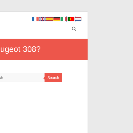
eugeot 308?
Search