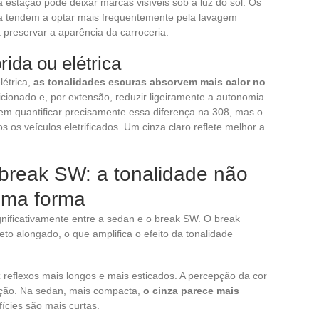
estação pode deixar marcas visíveis sob a luz do sol. Os
ra tendem a optar mais frequentemente pela lavagem
preservar a aparência da carroceria.
rida ou elétrica
létrica,
as tonalidades escuras absorvem mais calor no
icionado e, por extensão, reduzir ligeiramente a autonomia
tem quantificar precisamente essa diferença na 308, mas o
 os veículos eletrificados. Um cinza claro reflete melhor a
break SW: a tonalidade não
sma forma
significativamente entre a sedan e o break SW. O break
eto alongado, o que amplifica o efeito da tonalidade
reflexos mais longos e mais esticados. A percepção da cor
ção. Na sedan, mais compacta,
o cinza parece mais
ícies são mais curtas.