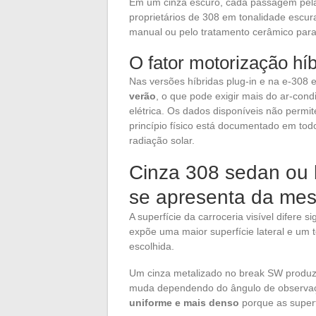
Em um cinza escuro, cada passagem pela 
proprietários de 308 em tonalidade escu
manual ou pelo tratamento cerâmico para 
O fator motorização híb
Nas versões híbridas plug-in e na e-308 e
verão
, o que pode exigir mais do ar-cond
elétrica. Os dados disponíveis não permi
princípio físico está documentado em todos
radiação solar.
Cinza 308 sedan ou 
se apresenta da me
A superfície da carroceria visível difere 
expõe uma maior superfície lateral e um t
escolhida.
Um cinza metalizado no break SW produz 
muda dependendo do ângulo de observa
uniforme e mais denso
porque as superf