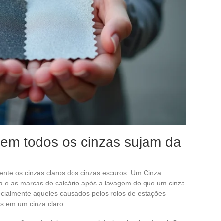
nem todos os cinzas sujam da
nte os cinzas claros dos cinzas escuros. Um Cinza
da e as marcas de calcário após a lavagem do que um cinza
ecialmente aqueles causados pelos rolos de estações
s em um cinza claro.