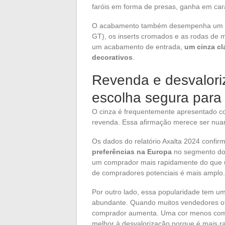
faróis em forma de presas, ganha em car
O acabamento também desempenha um pape
GT), os inserts cromados e as rodas de 
um acabamento de entrada,
um cinza cl
decorativos
.
Revenda e desvalori
escolha segura para
O cinza é frequentemente apresentado co
revenda. Essa afirmação merece ser nua
Os dados do relatório Axalta 2024 confi
preferências na Europa
no segmento dos
um comprador mais rapidamente do que 
de compradores potenciais é mais amplo.
Por outro lado, essa popularidade tem u
abundante. Quando muitos vendedores o
comprador aumenta. Uma cor menos comum
melhor à desvalorização porque é mais r