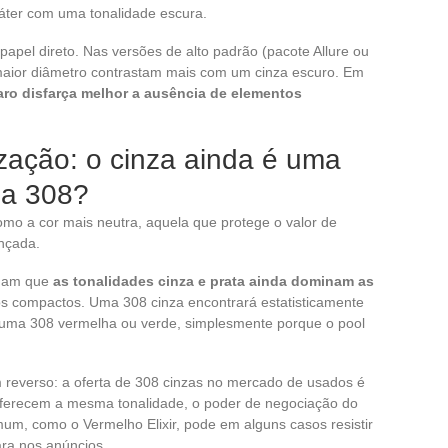
áter com uma tonalidade escura.
l direto. Nas versões de alto padrão (pacote Allure ou
maior diâmetro contrastam mais com um cinza escuro. Em
aro disfarça melhor a ausência de elementos
zação: o cinza ainda é uma
 a 308?
mo a cor mais neutra, aquela que protege o valor de
nçada.
rmam que
as tonalidades cinza e prata ainda dominam as
 compactos. Uma 308 cinza encontrará estatisticamente
uma 308 vermelha ou verde, simplesmente porque o pool
m reverso: a oferta de 308 cinzas no mercado de usados é
ferecem a mesma tonalidade, o poder de negociação do
, como o Vermelho Elixir, pode em alguns casos resistir
ara nos anúncios.