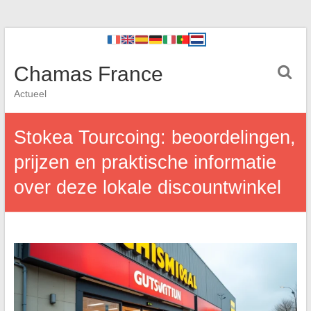
Chamas France
Actueel
Stokea Tourcoing: beoordelingen,
prijzen en praktische informatie
over deze lokale discountwinkel