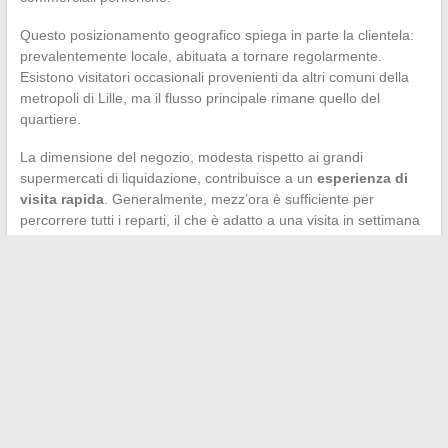
Questo posizionamento geografico spiega in parte la clientela:
prevalentemente locale, abituata a tornare regolarmente.
Esistono visitatori occasionali provenienti da altri comuni della
metropoli di Lille, ma il flusso principale rimane quello del
quartiere.
La dimensione del negozio, modesta rispetto ai grandi
supermercati di liquidazione, contribuisce a un
esperienza di
visita rapida
. Generalmente, mezz’ora è sufficiente per
percorrere tutti i reparti, il che è adatto a una visita in settimana
tra due impegni.
Stokea Tourcoing funziona su un modello che premia la
regolarità. Gli arrivi bio, le referenze a prezzo ridotto e gli orari
recentemente ampliati compongono un’offerta che si scopre nel
corso delle visite piuttosto che su un catalogo online. Il negozio
non cerca di competere con i grandi supermercati
sull’esaustività, ma sulla capacità di proporre occasionalmente
prodotti a prezzi bassi che non si trovano altrove nel quartiere.