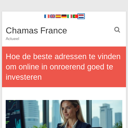
Chamas France
Actueel
Hoe de beste adressen te vinden
om online in onroerend goed te
investeren