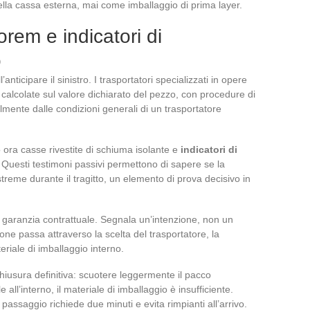
ella cassa esterna, mai come imballaggio di prima layer.
rem e indicatori di
o
ticipare il sinistro. I trasportatori specializzati in opere
, calcolate sul valore dichiarato del pezzo, con procedure di
lmente dalle condizioni generali di un trasportatore
 ora casse rivestite di schiuma isolante e
indicatori di
. Questi testimoni passivi permettono di sapere se la
treme durante il tragitto, un elemento di prova decisivo in
na garanzia contrattuale. Segnala un’intenzione, non un
ione passa attraverso la scelta del trasportatore, la
eriale di imballaggio interno.
chiusura definitiva: scuotere leggermente il pacco
ll’interno, il materiale di imballaggio è insufficiente.
 passaggio richiede due minuti e evita rimpianti all’arrivo.