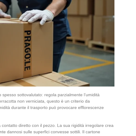
o spesso sottovalutato: regola parzialmente l’umidità
terracotta non verniciata, questo è un criterio da
midità durante il trasporto può provocare efflorescenze
a contatto diretto con il pezzo. La sua rigidità irregolare crea
nte dannosi sulle superfici convesse sottili. Il cartone