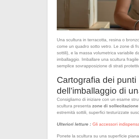
Una scultura in terracotta, resina o bronz
come un quadro sotto vetro. Le zone di fragi
sottili), e la massa volumetrica variabile d
imballaggio. Imballare una scultura fragil
semplice sovrapposizione di strati protettiv
Cartografia dei punti 
dell’imballaggio di u
Consigliamo di iniziare con un esame strut
scultura presenta
zone di sollecitazion
estremità sottili, superfici testurizzate su
Ulteriori letture :
Gli accessori indispens
Ponete la scultura su una superficie piana 