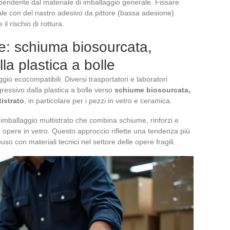
ipendente dal materiale di imballaggio generale. Fissare
ale con del nastro adesivo da pittore (bassa adesione)
l rischio di rottura.
ne: schiuma biosourcata,
lla plastica a bolle
ggio ecocompatibili. Diversi trasportatori e laboratori
ressivo dalla plastica a bolle verso
schiume biosourcata,
tistrato
, in particolare per i pezzi in vetro e ceramica.
i imballaggio multistrato che combina schiume, rinforzi e
 opere in vetro. Questo approccio riflette una tendenza più
so con materiali tecnici nel settore delle opere fragili.