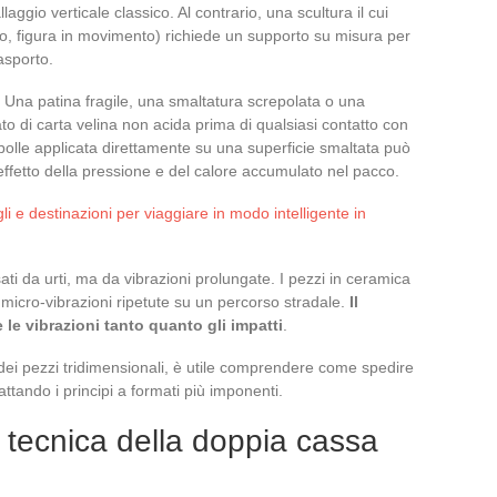
ggio verticale classico. Al contrario, una scultura il cui
ato, figura in movimento) richiede un supporto su misura per
asporto.
e. Una patina fragile, una smaltatura screpolata o una
o di carta velina non acida prima di qualsiasi contatto con
 bolle applicata direttamente su una superficie smaltata può
’effetto della pressione e del calore accumulato nel pacco.
igli e destinazioni per viaggiare in modo intelligente in
 da urti, ma da vibrazioni prolungate. I pezzi in ceramica
e micro-vibrazioni ripetute su un percorso stradale.
Il
 le vibrazioni tanto quanto gli impatti
.
 dei pezzi tridimensionali, è utile comprendere come spedire
ttando i principi a formati più imponenti.
e tecnica della doppia cassa