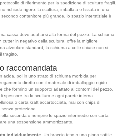
protocollo di riferimento per la spedizione di sculture fragili.
ne richiede rigore: la scultura, imballata e fissata in una
 secondo contenitore più grande, lo spazio interstiziale è
prima cassa deve adattarsi alla forma del pezzo. La schiuma
n cutter in negativo della scultura, offre la migliore
ma alveolare standard, la schiuma a celle chiuse non si
 tragitto.
io raccomandata
on acida, poi in uno strato di schiuma morbida per
regamento diretto con il materiale di imballaggio rigido.
ene che formino un supporto adattato ai contorni del pezzo,
i spessore tra la scultura e ogni parete interna.
ellulosa o carta kraft accartocciata, mai con chips di
e senza protezione.
nella seconda e riempire lo spazio intermedio con carta
reare una sospensione ammortizzante.
ata individualmente
. Un braccio teso o una pinna sottile