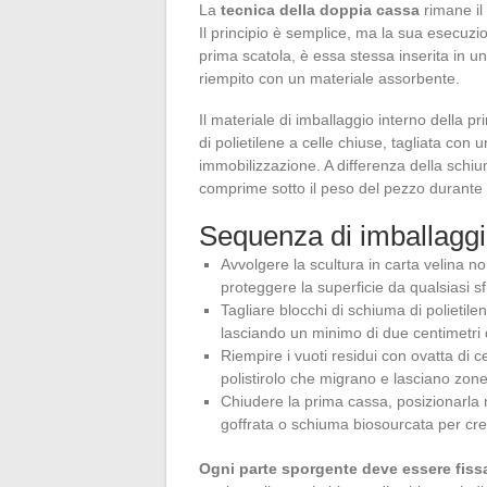
La
tecnica della doppia cassa
rimane il 
Il principio è semplice, ma la sua esecuzio
prima scatola, è essa stessa inserita in un
riempito con un materiale assorbente.
Il materiale di imballaggio interno della 
di polietilene a celle chiuse, tagliata con u
immobilizzazione. A differenza della schiu
comprime sotto il peso del pezzo durante il
Sequenza di imballagg
Avvolgere la scultura in carta velina n
proteggere la superficie da qualsiasi sf
Tagliare blocchi di schiuma di polietil
lasciando un minimo di due centimetri d
Riempire i vuoti residui con ovatta di c
polistirolo che migrano e lasciano zon
Chiudere la prima cassa, posizionarla 
goffrata o schiuma biosourcata per c
Ogni parte sporgente deve essere fiss