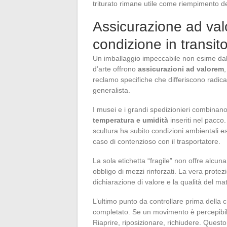
triturato rimane utile come riempimento d
Assicurazione ad valo
condizione in transit
Un imballaggio impeccabile non esime dall’an
d’arte offrono
assicurazioni ad valorem
reclamo specifiche che differiscono radica
generalista.
I musei e i grandi spedizionieri combinano
temperatura e umidità
inseriti nel pacco
scultura ha subito condizioni ambientali es
caso di contenzioso con il trasportatore.
La sola etichetta “fragile” non offre alcu
obbligo di mezzi rinforzati. La vera protez
dichiarazione di valore e la qualità del mat
L’ultimo punto da controllare prima della 
completato. Se un movimento è percepibile a
Riaprire, riposizionare, richiudere. Questo