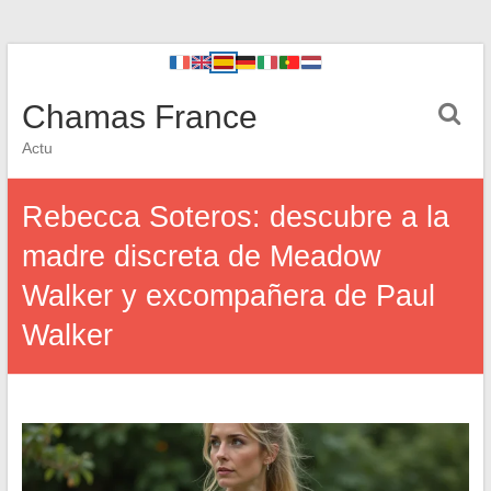
Chamas France
Actu
Rebecca Soteros: descubre a la
madre discreta de Meadow
Walker y excompañera de Paul
Walker