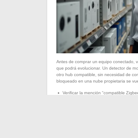
Antes de comprar un equipo conectado, ve
que podrá evolucionar. Un detector de 
otro hub compatible, sin necesidad de com
bloqueado en una nube propietaria se vuelve
Verificar la mención “compatible Zigbe
Priorizar un hub local (tipo Home Assi
vinculada a una suscripción
Probar cada automatismo manualmente: s
en modo degradado
Ciberseguridad de lo