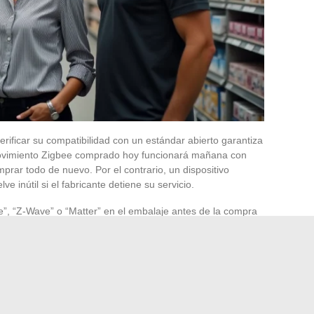
rificar su compatibilidad con un estándar abierto garantiza
movimiento Zigbee comprado hoy funcionará mañana con
prar todo de nuevo. Por el contrario, un dispositivo
 inútil si el fabricante detiene su servicio.
e”, “Z-Wave” o “Matter” en el embalaje antes de la compra
stant en mini-PC) en lugar de una caja de fabricante
i el Wi-Fi falla, el equipo debe seguir siendo utilizable
s equipos domésticos: el