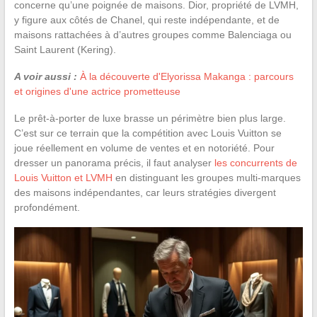
concerne qu’une poignée de maisons. Dior, propriété de LVMH,
y figure aux côtés de Chanel, qui reste indépendante, et de
maisons rattachées à d’autres groupes comme Balenciaga ou
Saint Laurent (Kering).
A voir aussi :
À la découverte d'Elyorissa Makanga : parcours
et origines d'une actrice prometteuse
Le prêt-à-porter de luxe brasse un périmètre bien plus large.
C’est sur ce terrain que la compétition avec Louis Vuitton se
joue réellement en volume de ventes et en notoriété. Pour
dresser un panorama précis, il faut analyser
les concurrents de
Louis Vuitton et LVMH
en distinguant les groupes multi-marques
des maisons indépendantes, car leurs stratégies divergent
profondément.