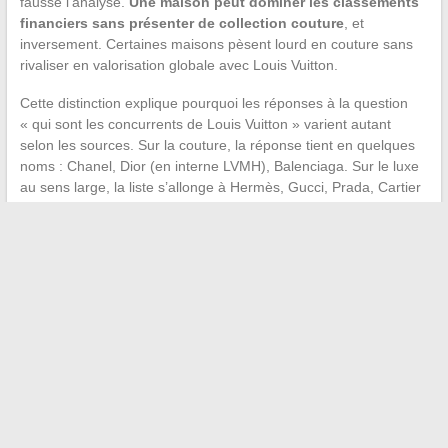
fausse l’analyse.
Une maison peut dominer les classements
financiers sans présenter de collection couture
, et
inversement. Certaines maisons pèsent lourd en couture sans
rivaliser en valorisation globale avec Louis Vuitton.
Cette distinction explique pourquoi les réponses à la question
« qui sont les concurrents de Louis Vuitton » varient autant
selon les sources. Sur la couture, la réponse tient en quelques
noms : Chanel, Dior (en interne LVMH), Balenciaga. Sur le luxe
au sens large, la liste s’allonge à Hermès, Gucci, Prada, Cartier
et bien d’autres.
Le paysage concurrentiel du luxe français reste dominé par trois
pôles : LVMH par sa taille, Kering par son portefeuille mode, et
les indépendants (Chanel, Hermès, Prada) par leur capacité à
incarner une alternative au modèle conglomérat. La frontière
entre haute couture et luxe global continue de brouiller les
classements, et chaque nouvel arbitrage créatif ou financier
redistribue les cartes entre ces acteurs.