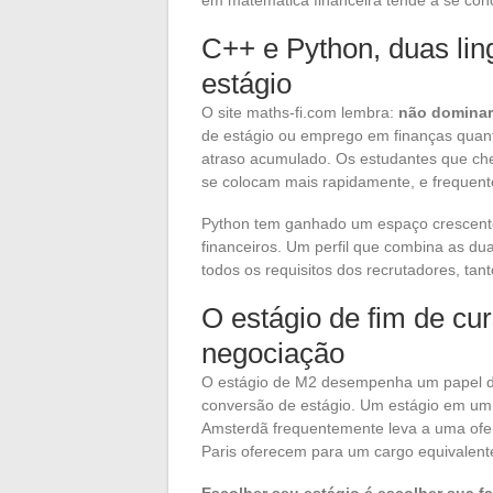
em matemática financeira tende a se con
C++ e Python, duas li
estágio
O site maths-fi.com lembra:
não dominar
de estágio ou emprego em finanças quant
atraso acumulado. Os estudantes que c
se colocam mais rapidamente, e frequen
Python tem ganhado um espaço crescente 
financeiros. Um perfil que combina as d
todos os requisitos dos recrutadores, t
O estágio de fim de cu
negociação
O estágio de M2 desempenha um papel dec
conversão de estágio. Um estágio em u
Amsterdã frequentemente leva a uma ofer
Paris oferecem para um cargo equivalent