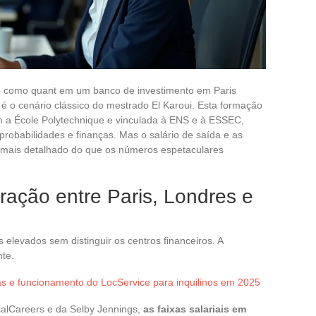
como quant em um banco de investimento em Paris
 o cenário clássico do mestrado El Karoui. Esta formação
om a École Polytechnique e vinculada à ENS e à ESSEC,
probabilidades e finanças. Mas o salário de saída e as
mais detalhado do que os números espetaculares
ração entre Paris, Londres e
elevados sem distinguir os centros financeiros. A
nte.
as e funcionamento do LocService para inquilinos em 2025
ialCareers e da Selby Jennings,
as faixas salariais em