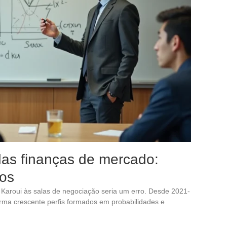
das finanças de mercado:
ros
 Karoui às salas de negociação seria um erro. Desde 2021-
orma crescente perfis formados em probabilidades e