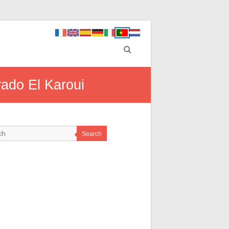
rado El Karoui
Search