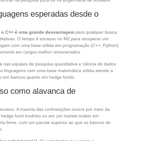
centrar na pesquisa pura ou na engenharia de software.
nguagens esperadas desde o
 o C++ é uma grande desvantagem
para qualquer busca
itativas. O tempo é escasso no M2 para recuperar um
hegam com uma base sólida em programação (C++, Python)
temente em cargos melhor remunerados.
nas equipes de pesquisa quantitativa e ciência de dados
uas linguagens com uma base matemática sólida atende a
anto em bancos quanto em hedge funds.
rso como alavanca de
isivo. A maioria das contratações ocorre por meio da
m hedge fund londrino ou em um market maker em
ta firme, com um pacote superior ao que os bancos de
e.