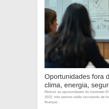
Oportunidades fora 
clima, energia, segu
Reduzir as oportunidades do mestrado El
2022, três setores estão recrutando de f
finanças.