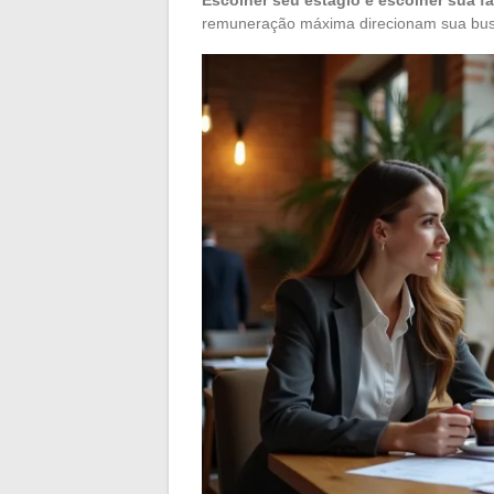
Escolher seu estágio é escolher sua faix
remuneração máxima direcionam sua bus