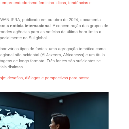
o empreendedorismo feminino: dicas, tendências e
da WAN-IFRA, publicado em outubro de 2024, documenta
e a notícia internacional
. A concentração dos grupos de
andes agências para as notícias de última hora limita a
pecialmente no Sul global.
nar vários tipos de fontes: uma agregação temática como
gional não ocidental (Al Jazeera, Africanews) e um título
tagens de longo formato. Três fontes são suficientes se
ais distintas.
oje: desafios, diálogos e perspectivas para nossa