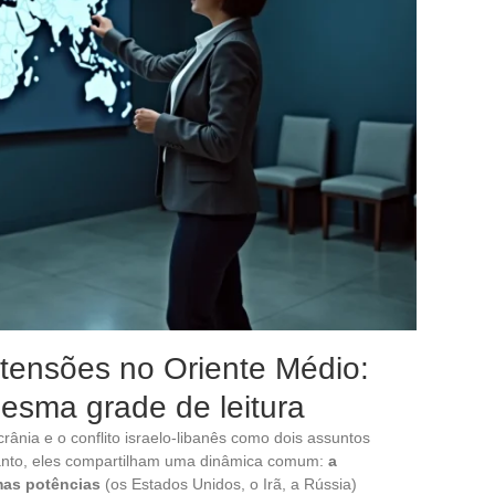
 tensões no Oriente Médio:
mesma grade de leitura
ânia e o conflito israelo-libanês como dois assuntos
tanto, eles compartilham uma dinâmica comum:
a
mas potências
(os Estados Unidos, o Irã, a Rússia)