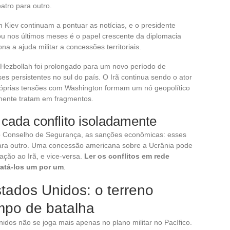
eatro para outro.
 Kiev continuam a pontuar as notícias, e o presidente
 nos últimos meses é o papel crescente da diplomacia
 a ajuda militar a concessões territoriais.
o Hezbollah foi prolongado para um novo período de
s persistentes no sul do país. O Irã continua sendo o ator
próprias tensões com Washington formam um nó geopolítico
mente tratam em fragmentos.
cada conflito isoladamente
o Conselho de Segurança, as sanções econômicas: esses
ara outro. Uma concessão americana sobre a Ucrânia pode
ação ao Irã, e vice-versa.
Ler os conflitos em rede
ratá-los um por um
.
tados Unidos: o terreno
po de batalha
nidos não se joga mais apenas no plano militar no Pacífico.