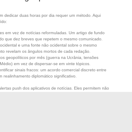
em dedicar duas horas por dia requer um método. Aqui
ído:
ses em vez de notícias reformuladas. Um artigo de fundo
is do que dez breves que repetem o mesmo comunicado.
ocidental e uma fonte não ocidental sobre o mesmo
nto revelam os ângulos mortos de cada redação.
os geopolíticos por mês (guerra na Ucrânia, tensões
Médio) em vez de dispersar-se em vinte tópicos.
ntificar sinais fracos: um acordo comercial discreto entre
 realinhamento diplomático significativo.
alertas push dos aplicativos de notícias. Eles permitem não
.
Reservar um horário fixo para vigilância traz melhores
 ao longo do dia.
er em vez de consumir
 conflitos internacionais, eleições ou crises diplomáticas
ais acessar as notícias do mundo, mas transformá-las em