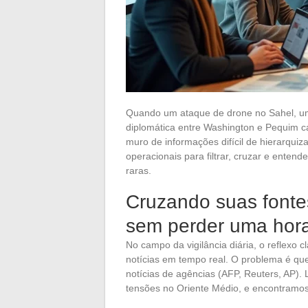
Quando um ataque de drone no Sahel, um
diplomática entre Washington e Pequim 
muro de informações difícil de hierarquiza
operacionais para filtrar, cruzar e ente
raras.
Cruzando suas fontes
sem perder uma hor
No campo da vigilância diária, o reflexo c
notícias em tempo real. O problema é 
notícias de agências (AFP, Reuters, AP).
tensões no Oriente Médio, e encontramos