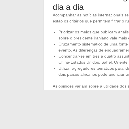
dia a dia
Acompanhar as notícias internacionais s
estão os critérios que permitem filtrar o ru
Priorizar os meios que publicam análi
sobre o presidente iraniano vale ma
Cruzamento sistemático de uma fonte 
evento. As diferenças de enquadrame
Concentrar-se em três a quatro assunt
China-Estados Unidos, Sahel, Oriente 
Utilizar agregadores temáticos para ide
dois países africanos pode anunciar um
As opiniões variam sobre a utilidade dos 
perder nada, mas fragmentam a atenção
resultados
do que uma consulta dispersa
Além do fluxo: entend
O volume de informações disponíveis sobre
nunca foi tão alto. A dificuldade não é m