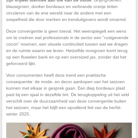
zijn vrijwel identiek aan die van de mode
. Grijs-groenen,
blauwgroen, donker bordeaux en verbrande oranje tinten
circuleren van de ene wereld naar de andere met een
soepelheid die door merken en trenduitgevers wordt omarmd.
Deze convergentie is geen toeval. Het weerspiegelt een wens
om te creëren wat professionals in de sector een “rustgevende
cocon” noemen, een visuele continuïteit tussen wat we dragen
en de ruimte waarin we leven. Hetzelfde mosgroen komt terug
op een fluwelen bank en op een oversized jas, zonder dat het
geforceerd lijkt.
Voor consumenten heeft deze trend een praktische
consequentie: de mode- en decor aankopen van het seizoen
kunnen met elkaar in gesprek gaan. Een diep bordeaux plaid
past bij een sjaal in dezelfde tint. De terugkoppeling uit het veld
verschilt over de duurzaamheid van deze convergentie buiten
het seizoen, maar het blijft een opvallend feit van de herfst-
winter 2025.