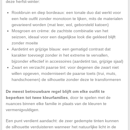
deze herfst-winter:
Rookbruin en diep bordeaux: een tonale duo dat werkt voor
een hele outfit zonder monotoon te lijken, mits de materialen
gevarieerd worden (mat leer, wol, geborsteld katoen)
Mosgroen en crème: de zachtste combinatie van het
seizoen, ideaal voor een dagelijkse look die gekleed blijft
zonder moeite
Aardetint en grijzige blauw: een gematigd contrast dat
karakter toevoegt zonder in het extreme te vervallen,
bijzonder effectief in accessoires (aardetint tas, grijzige sjaal)
Zwart en verzacht paarse tint: voor degenen die zwart niet
willen opgeven, moderniseert de paarse toets (trui, muts,
handschoenen) de silhouette zonder deze te transformeren
De meest betrouwbare regel blijft om elke outfit te
beperken tot twee kleurfamilies
, door te spelen met de
nuances binnen elke familie in plaats van de kleuren te
vermenigvuldigen.
Een punt verdient aandacht: de zeer gedempte tinten kunnen
de silhouette verduisteren wanneer het natuurlijke licht in de