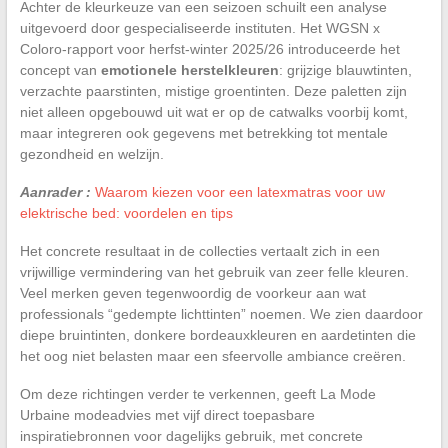
Achter de kleurkeuze van een seizoen schuilt een analyse
uitgevoerd door gespecialiseerde instituten. Het WGSN x
Coloro-rapport voor herfst-winter 2025/26 introduceerde het
concept van
emotionele herstelkleuren
: grijzige blauwtinten,
verzachte paarstinten, mistige groentinten. Deze paletten zijn
niet alleen opgebouwd uit wat er op de catwalks voorbij komt,
maar integreren ook gegevens met betrekking tot mentale
gezondheid en welzijn.
Aanrader :
Waarom kiezen voor een latexmatras voor uw
elektrische bed: voordelen en tips
Het concrete resultaat in de collecties vertaalt zich in een
vrijwillige vermindering van het gebruik van zeer felle kleuren.
Veel merken geven tegenwoordig de voorkeur aan wat
professionals “gedempte lichttinten” noemen. We zien daardoor
diepe bruintinten, donkere bordeauxkleuren en aardetinten die
het oog niet belasten maar een sfeervolle ambiance creëren.
Om deze richtingen verder te verkennen, geeft La Mode
Urbaine modeadvies met vijf direct toepasbare
inspiratiebronnen voor dagelijks gebruik, met concrete