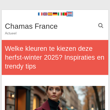
Chamas France
Actueel
Welke kleuren te kiezen deze
herfst-winter 2025? Inspiraties en
trendy tips