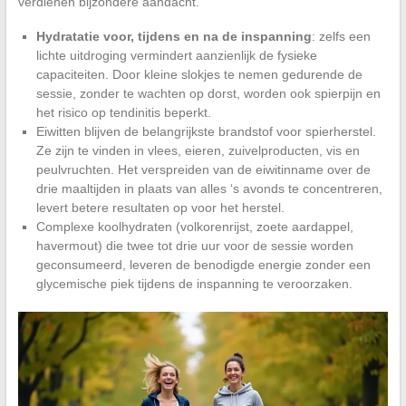
verdienen bijzondere aandacht.
Hydratatie voor, tijdens en na de inspanning
: zelfs een
lichte uitdroging vermindert aanzienlijk de fysieke
capaciteiten. Door kleine slokjes te nemen gedurende de
sessie, zonder te wachten op dorst, worden ook spierpijn en
het risico op tendinitis beperkt.
Eiwitten blijven de belangrijkste brandstof voor spierherstel.
Ze zijn te vinden in vlees, eieren, zuivelproducten, vis en
peulvruchten. Het verspreiden van de eiwitinname over de
drie maaltijden in plaats van alles ‘s avonds te concentreren,
levert betere resultaten op voor het herstel.
Complexe koolhydraten (volkorenrijst, zoete aardappel,
havermout) die twee tot drie uur voor de sessie worden
geconsumeerd, leveren de benodigde energie zonder een
glycemische piek tijdens de inspanning te veroorzaken.