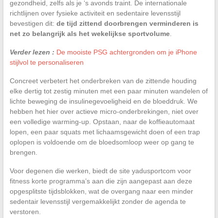
gezondheid, zelfs als je ‘s avonds traint. De internationale
richtlijnen over fysieke activiteit en sedentaire levensstijl
bevestigen dit:
de tijd zittend doorbrengen verminderen is
net zo belangrijk als het wekelijkse sportvolume
.
Verder lezen :
De mooiste PSG achtergronden om je iPhone
stijlvol te personaliseren
Concreet verbetert het onderbreken van de zittende houding
elke dertig tot zestig minuten met een paar minuten wandelen of
lichte beweging de insulinegevoeligheid en de bloeddruk. We
hebben het hier over actieve micro-onderbrekingen, niet over
een volledige warming-up. Opstaan, naar de koffieautomaat
lopen, een paar squats met lichaamsgewicht doen of een trap
oplopen is voldoende om de bloedsomloop weer op gang te
brengen.
Voor degenen die werken, biedt de site yadusportcom voor
fitness korte programma’s aan die zijn aangepast aan deze
opgesplitste tijdsblokken, wat de overgang naar een minder
sedentair levensstijl vergemakkelijkt zonder de agenda te
verstoren.