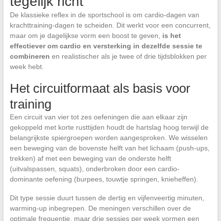
tegelijk richt
De klassieke reflex in de sportschool is om cardio-dagen van
krachttraining-dagen te scheiden. Dit werkt voor een concurrent,
maar om je dagelijkse vorm een boost te geven,
is het
effectiever om cardio en versterking in dezelfde sessie te
combineren
en realistischer als je twee of drie tijdsblokken per
week hebt.
Het circuitformaat als basis voor
training
Een circuit van vier tot zes oefeningen die aan elkaar zijn
gekoppeld met korte rusttijden houdt de hartslag hoog terwijl de
belangrijkste spiergroepen worden aangesproken. We wisselen
een beweging van de bovenste helft van het lichaam (push-ups,
trekken) af met een beweging van de onderste helft
(uitvalspassen, squats), onderbroken door een cardio-
dominante oefening (burpees, touwtje springen, knieheffen).
Dit type sessie duurt tussen de dertig en vijfenveertig minuten,
warming-up inbegrepen. De meningen verschillen over de
optimale frequentie, maar drie sessies per week vormen een