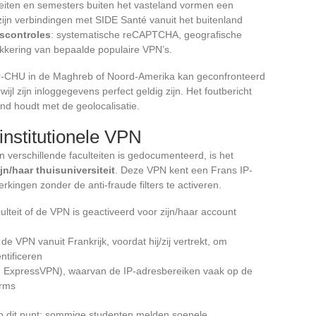
teiten en semesters buiten het vasteland vormen een
jn verbindingen met SIDE Santé vanuit het buitenland
gscontroles
: systematische reCAPTCHA, geografische
kkering van bepaalde populaire VPN’s.
ner-CHU in de Maghreb of Noord-Amerika kan geconfronteerd
jl zijn inloggegevens perfect geldig zijn. Het foutbericht
and houdt met de geolocalisatie.
nstitutionele VPN
n verschillende faculteiten is gedocumenteerd, is het
jn/haar thuisuniversiteit
. Deze VPN kent een Frans IP-
kingen zonder de anti-fraude filters te activeren.
culteit of de VPN is geactiveerd voor zijn/haar account
e VPN vanuit Frankrijk, voordat hij/zij vertrekt, om
ntificeren
 ExpressVPN), waarvan de IP-adresbereiken vaak op de
orms
 op dit punt: sommige studenten melden soepele