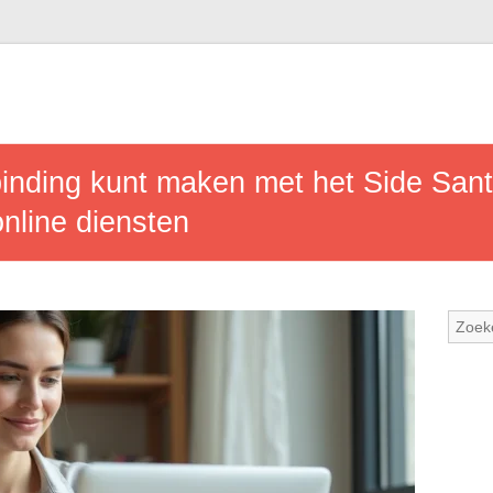
inding kunt maken met het Side Sant
online diensten