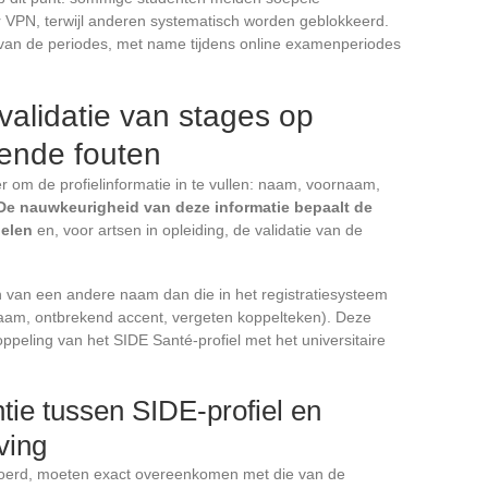
r VPN, terwijl anderen systematisch worden geblokkeerd.
lijk van de periodes, met name tijdens online examenperiodes
validatie van stages op
ende fouten
er om de profielinformatie in te vullen: naam, voornaam,
De nauwkeurigheid van deze informatie bepaalt de
delen
en, voor artsen in opleiding, de validatie van de
 van een andere naam dan die in het registratiesysteem
aam, ontbrekend accent, vergeten koppelteken). Deze
peling van het SIDE Santé-profiel met het universitaire
tie tussen SIDE-profiel en
ving
voerd, moeten exact overeenkomen met die van de