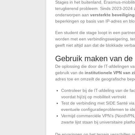
Stages in het buitenland, Erasmus-mobili
terugkerend probleem. Sinds 2023-2024 zi
onderworpen aan
versterkte beveiligin
beperkingen op basis van IP-adres en blo
Een student die stage loopt in een part
worden met een verbindingsweigering, terwi
geeft niet altijd aan dat de blokkade verb
Gebruik maken van de i
De oplossing die door de IT-afdelingen va
gebruik van de
institutionele VPN van zi
adres toe en omzeilt de geografische beper
Controleer bij de IT-afdeling van de fa
voordat hij/zij op mobiliteit vertrekt
Test de verbinding met SIDE Santé via d
eventuele configuratieproblemen te ide
Vermijd commerciële VPN’s (NordVPN,
zwarte lijst staan bij universitaire platf
De ervaringen op het terrein verschillen