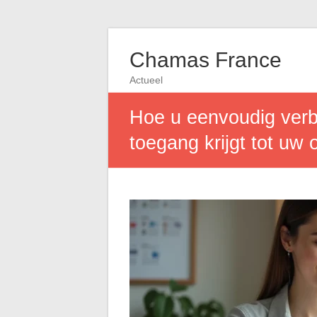
Chamas France
Actueel
Hoe u eenvoudig verb
toegang krijgt tot uw 