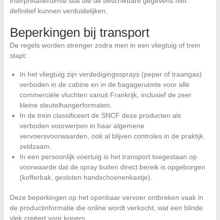
interpretatieruimte laat die de beschikbare gegevens niet
definitief kunnen verduidelijken.
Beperkingen bij transport
De regels worden strenger zodra men in een vliegtuig of trein
stapt:
In het vliegtuig zijn verdedigingssprays (peper of traangas)
verboden in de cabine en in de bagageruimte voor alle
commerciële vluchten vanuit Frankrijk, inclusief de zeer
kleine sleutelhangerformaten.
In de trein classificeert de SNCF deze producten als
verboden voorwerpen in haar algemene
vervoersvoorwaarden, ook al blijven controles in de praktijk
zeldzaam.
In een persoonlijk voertuig is het transport toegestaan op
voorwaarde dat de spray buiten direct bereik is opgeborgen
(kofferbak, gesloten handschoenenkastje).
Deze beperkingen op het openbaar vervoer ontbreken vaak in
de productinformatie die online wordt verkocht, wat een blinde
vlek creëert voor kopers.