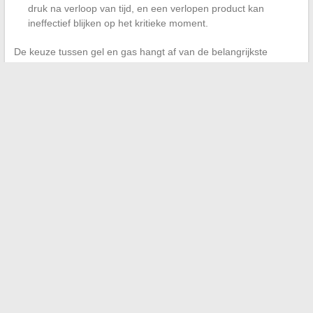
druk na verloop van tijd, en een verlopen product kan
ineffectief blijken op het kritieke moment.
De keuze tussen gel en gas hangt af van de belangrijkste
gebruikscontext. Voor stedelijke ritten in een dicht gebied
beperkt gel de collateral damage. Voor wandelen in een
afgelegen gebied dekt gas een breder veld tegenover een
aanvaller of een dier.
Pepperspray blijft een ultiem redmiddel. Kennis van het
juridische kader, de technische beperkingen en de
transportbeperkingen voorkomt onaangename verrassingen,
zowel tegenover een aanvaller als bij een politiecontrole.
←
Ontdek de alternatieven voor Veryleaks forum voor
gaming en het delen van bestanden
Alle nuttige informatie om optimaal te profiteren van de
Muchos-service in het dagelijks leven
→