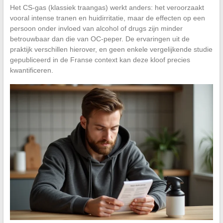
Het CS-gas (klassiek traangas) werkt anders: het veroorzaakt
vooral intense tranen en huidirritatie, maar de effecten op een
persoon onder invloed van alcohol of drugs zijn minder
betrouwbaar dan die van OC-peper. De ervaringen uit de
praktijk verschillen hierover, en geen enkele vergelijkende studie
gepubliceerd in de Franse context kan deze kloof precies
kwantificeren.