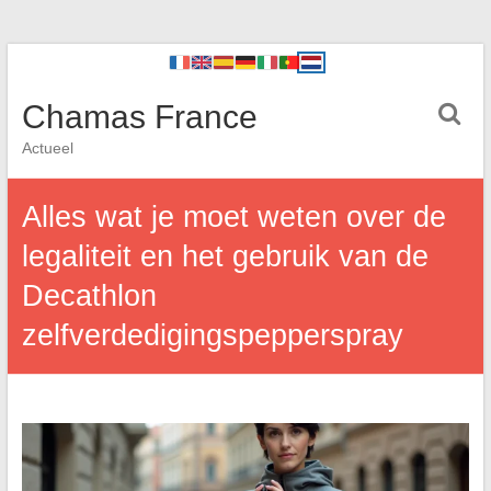
Chamas France
Actueel
Alles wat je moet weten over de
legaliteit en het gebruik van de
Decathlon
zelfverdedigingspepperspray